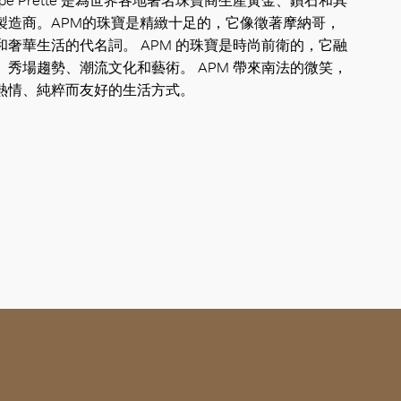
ippe Prette 是為世界各地著名珠寶商生產黃金、鑽石和其
製造商。APM的珠寶是精緻十足的，它像徵著摩納哥，
和奢華生活的代名詞。 APM 的珠寶是時尚前衛的，它融
、秀場趨勢、潮流文化和藝術。 APM 帶來南法的微笑，
熱情、純粹而友好的生活方式。