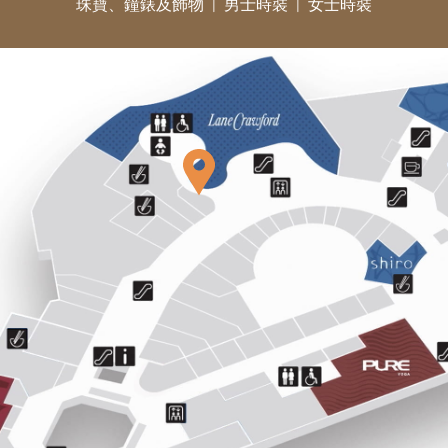
珠寶、鐘錶及飾物
男士時裝
女士時裝