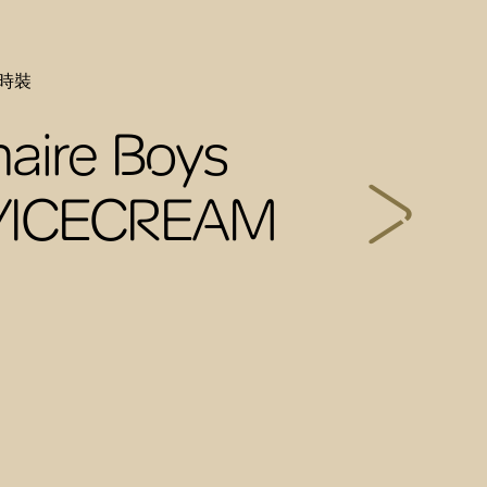
士時裝
onaire Boys
b/ICECREAM