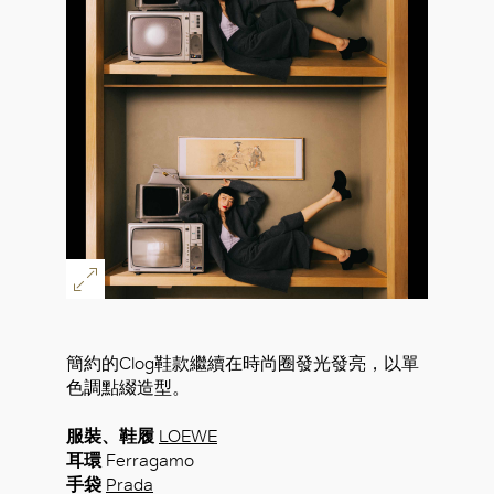
簡約的Clog鞋款繼續在時尚圈發光發亮，以單
色調點綴造型。
服裝、鞋履
LOEWE
耳環
Ferragamo
手袋
Prada