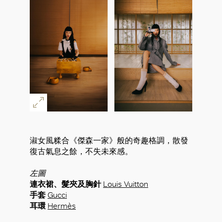
淑女風糅合《傑森一家》般的奇趣格調，散發
復古氣息之餘，不失未來感。
左圖
連衣裙、髮夾及胸針
Louis Vuitton
手套
Gucci
耳環
Hermès