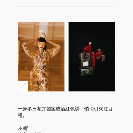
一身冬日花卉圖案或酒紅色調，悄悄引來注目
禮。
左圖