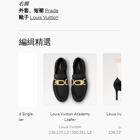
右圖
外套、短裙
Prada
靴子
Louis Vuitton
編緝精選
好
x Oversized Single-
Louis Vuitton Academy
Louis Vuitton Illusi
reasted Blazer
Loafer
Boot
Louis Vuitton
Louis Vuitto
236-237, L2 | 350-351, L3
236-237, L2 | 350-