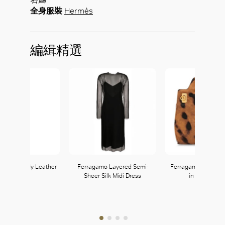
全身服裝
Hermès
編緝精選
Marant Chady Leather
Ferragamo Layered Semi-
Ferragamo Wanda M
Jacket
Sheer Silk Midi Dress
in Animal Pri