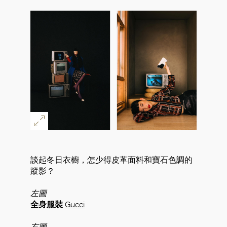
談起冬日衣櫥，怎少得皮革面料和寶石色調的
蹤影？
左圖
全身服裝
Gucci
右圖