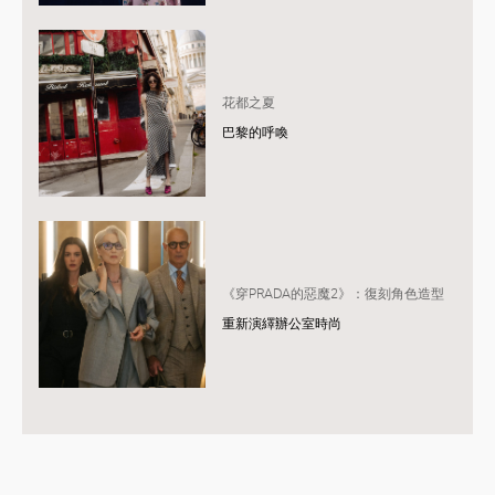
花都之夏
巴黎的呼喚
《穿PRADA的惡魔2》：復刻角色造型
重新演繹辦公室時尚