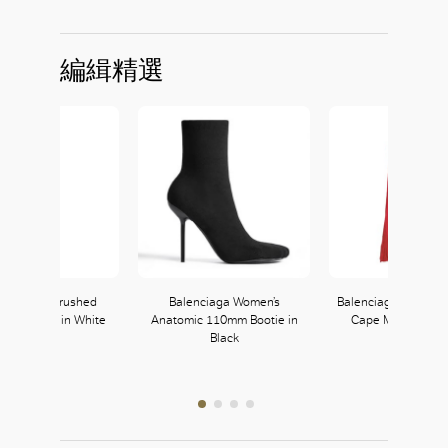
編緝精選
a Medium Brushed
Balenciaga Women’s
Balenciaga Women’s
r Handbag in White
Anatomic 110mm Bootie in
Cape Maxi Dress 
Black
Prada
222, L2