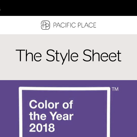
多
多
多
The Style Sheet