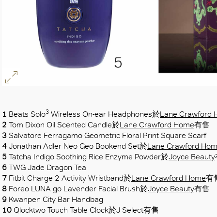
3
1
Beats Solo
Wireless On-ear Headphones於
Lane Crawford
2
Tom Dixon Oil Scented Candle於
Lane Crawford Home
有售
3
Salvatore Ferragamo Geometric Floral Print Square Scarf
4
Jonathan Adler Neo Geo Bookend Set於
Lane Crawford Ho
5
Tatcha Indigo Soothing Rice Enzyme Powder於
Joyce Beauty
6
TWG Jade Dragon Tea
7
Fitbit Charge 2 Activity Wristband於
Lane Crawford Home
有
8
Foreo LUNA go Lavender Facial Brush於
Joyce Beauty
有售
9
Kwanpen City Bar Handbag
10
Qlocktwo Touch Table Clock於J Select有售