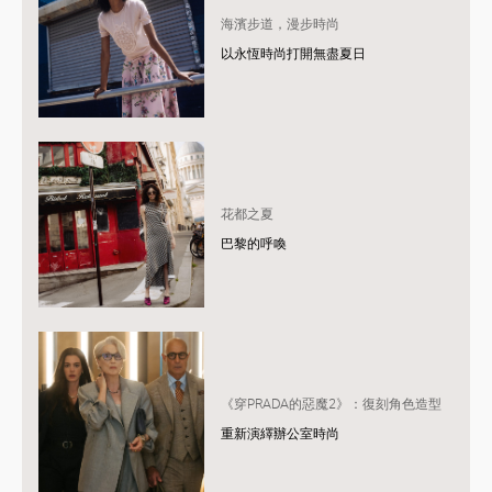
海濱步道，漫步時尚
以永恆時尚打開無盡夏日
花都之夏
巴黎的呼喚
《穿PRADA的惡魔2》：復刻角色造型
重新演繹辦公室時尚