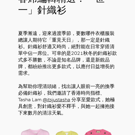
一」針織衫
夏季漸遠，迎來過渡季節，要數哪件衣櫃服裝
總讓人期待它「重見天日」，那一定是針織
衫。針織衫舒適又時尚，絕對能在日常穿搭清
單中佔一席位。可幸的是2021秋冬的針織衫款
式多不勝數，不論是知名品牌，還是新銳品
牌，都紛紛推出更多款式，以應付日益增長的
需求。
為幫助你理清頭緒，找出讓人眼前一亮的換季
必備針織衫，我們邀請了香港時尚指標、
Tasha Lam
@itsjustasha
分享至愛款式，她極
具創意，對針織衫愛不釋手，與她一起擁抱接
下來數月的清涼天氣。