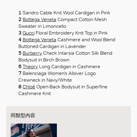
1
Sandro Cable Knit Wool Cardigan in Pink
2
Bottega Veneta
Compact Cotton Mesh
Sweater in Limoncello
3
Gucci
Floral Embroidery Knit Top in Pink
4
Bottega Veneta
Cashmere and Wool Blend
Buttoned Cardigan in Lavender
5
Burberry
Check Intarsia Cotton Silk Blend
Bodysuit in Birch Brown
6
Theory
Long Cardigan in Cashmere
7
Balenciaga Women’s Allover Logo
Crewneck in Navy/White
8
Chloé
Open-Back Bodysuit in Superfine
Cashmere Knit
同類型內容