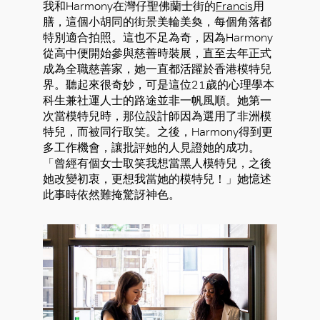
我和Harmony在灣仔聖佛蘭士街的
Francis
用
膳，這個小胡同的街景美輪美奐，每個角落都
特別適合拍照。這也不足為奇，因為Harmony
從高中便開始參與慈善時裝展，直至去年正式
成為全職慈善家，她一直都活躍於香港模特兒
界。聽起來很奇妙，可是這位21歲的心理學本
科生兼社運人士的路途並非一帆風順。她第一
次當模特兒時，那位設計師因為選用了非洲模
特兒，而被同行取笑。之後，Harmony得到更
多工作機會，讓批評她的人見證她的成功。
「曾經有個女士取笑我想當黑人模特兒，之後
她改變初衷，更想我當她的模特兒！」她憶述
此事時依然難掩驚訝神色。