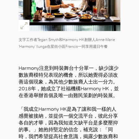
文字工作者Tegan Smyth和Harmony HK創辦人Anne-Marie
‘Harmony’ Ilunga在星街小區Francis一同享用週日午餐
Harmony注意到時裝舞台十分單一，缺少讓少
數族裔模特兒表現的機會，所以她覺得必須改
善這個現象，為其他少數族裔人士出一分力。
2018年，她成立了社福機構Harmony HK，並
在香港舉辦首個及唯一由難民策劃的時裝展。
「我成立Harmony HK是為了讓和我一樣的人
感覺被接納，並提供一個交流平台，彼此分享
各自的才華，因為我知道欠缺平台是多麼壓抑
的事。」她抱持堅定的信念，補充說：「同
時，我們希望提高社會意識，揭露少數族裔和