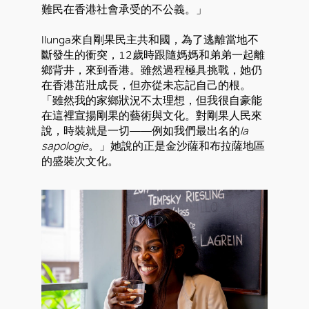
難民在香港社會承受的不公義。」
Ilunga來自剛果民主共和國，為了逃離當地不
斷發生的衝突，12歲時跟隨媽媽和弟弟一起離
鄉背井，來到香港。雖然過程極具挑戰，她仍
在香港茁壯成長，但亦從未忘記自己的根。
「雖然我的家鄉狀況不太理想，但我很自豪能
在這裡宣揚剛果的藝術與文化。對剛果人民來
說，時裝就是一切——例如我們最出名的
la
sapologie
。」她說的正是金沙薩和布拉薩地區
的盛裝次文化。