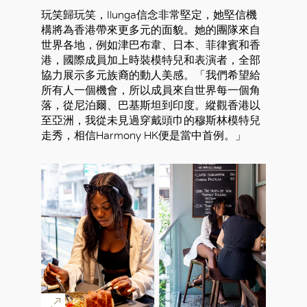
玩笑歸玩笑，Ilunga信念非常堅定，她堅信機
構將為香港帶來更多元的面貌。她的團隊來自
世界各地，例如津巴布韋、日本、菲律賓和香
港，國際成員加上時裝模特兒和表演者，全部
協力展示多元族裔的動人美感。「我們希望給
所有人一個機會，所以成員來自世界每一個角
落，從尼泊爾、巴基斯坦到印度。縱觀香港以
至亞洲，我從未見過穿戴頭巾的穆斯林模特兒
走秀，相信Harmony HK便是當中首例。」