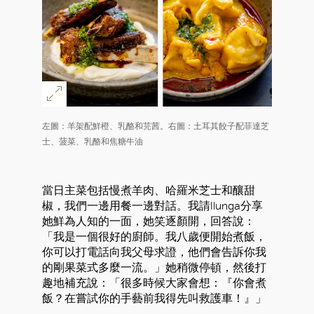
左圖：羊架配鮮橙、乳酪和芫茜。右圖：土耳其餃子配菲達芝
士、菠菜、乳酪和焦糖牛油
當日主菜包括慢煮羊肉、哈羅米芝士和釀甜
椒，我們一邊用餐一邊對話。我請Ilunga分享
她鮮為人知的一面，她笑逐顏開，回答說：
「我是一個很好的廚師。我八歲便開始煮飯，
你可以打電話向我父母求證，他們會告訴你我
的剛果菜式多麼一流。」她稍微停頓，然後打
趣地補充說：「很多時候大家會想：『你會煮
飯？在嘗試你的手藝前我得先叫救護車！』」