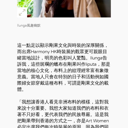
Ilunga風趣幽默
這一點足以顯示剛果文化與時裝的深厚關係，
而出席Harmony HK時裝展的觀眾更可親眼目
睹當地設計，明亮的色彩叫人驚豔。Ilunga告
訴我，這些斑斕的蠟布在剛果叫作liputa，那是
當地的核心文化，布料上的紋理經常富有象徵
意義。當地人只會在特別的日子和活動例如國
際婦女節穿戴這種布料，可謂是剛果文化的載
體。
「我想讓香港人看見非洲布料的模樣，這對我
來說十分重要。我想大家知道我們的布料和衣
著不只好看，更代表我們的民族尊嚴。這是我
把剛果帶到香港的方式之一，亦是Art Women
好
必定出席我們每次時裝展的原因，因為我們同