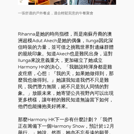
一張舒適的戶外餐桌，適合輕鬆寫意的午餐聚會
Rihanna是她的時尚指標，而是南蘇丹裔的澳
洲超模Adut Akech是她的偶像，Ilunga因此深
信時裝的力量，並可借之挑戰世界對邊緣群體
的籠統印象。知道Akech也是難民出身，這對
Ilunga來說意義重大，更加確立了她成立
Harmony HK的決心。「我聽說時渾身都是雞
皮疙瘩，心想：『我的天，如果她做得到，那
麼我也做得到。』她讓我知道我們不只是難
民，我們潛力無限，絕不只是別人同情的對
象。」放眼未來，她寄望公共視野內可以出現
更多榜樣，讓年輕的難民知道無論當下如何，
他們也能擁抱美好將來。
那麼Harmony HK下一步有什麼計劃？「我們
正在籌備下一個Harmony Show，預計於12月
舉行。」她說。然而，她亦不忘長遠的願景。