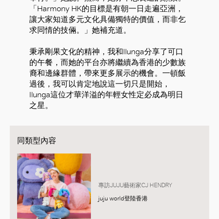
「Harmony HK的目標是有朝一日走遍亞洲，
讓大家知道多元文化具備獨特的價值，而非乞
求同情的技倆。」她補充道。
秉承剛果文化的精神，我和Ilunga分享了可口
的午餐，而她的平台亦將繼續為香港的少數族
裔和邊緣群體，帶來更多展示的機會。一頓飯
過後，我可以肯定地說這一切只是開始，
Ilunga這位才華洋溢的年輕女性定必成為明日
之星。
同類型內容
專訪JUJU藝術家CJ HENDRY
juju world登陸香港