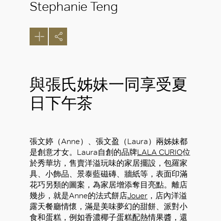
Stephanie Teng
與張氏姊妹一同享受夏
日下午茶
張文婷（Anne）、張文盈（Laura）兩姊妹都
是創意才女。Laura自創的品牌
LALA CURIO
位
於秀華坊，售賣洋溢玩味的家居擺設，包羅家
具、小飾品、景泰藍磁磚、牆紙等，表面印滿
花巧另類的圖案，為家居增添奪目亮點。離店
幾步，就是Anne的法式餅店
Jouer
，店內洋溢
露天餐廳情懷，滿是美味夢幻的甜餅、派對小
食和蛋糕，例如香濃椰子蛋糕配熱情果醬，還