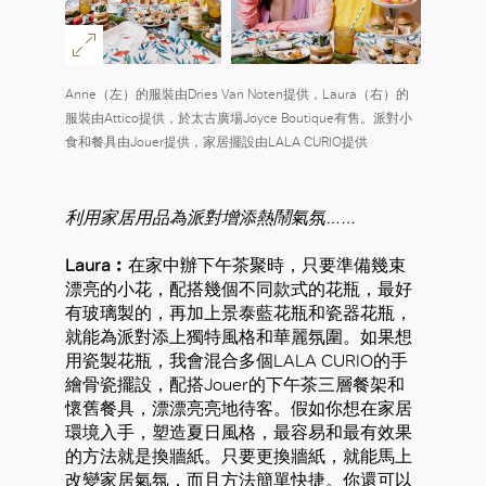
Anne（左）的服裝由Dries Van Noten提供，Laura（右）的
服裝由Attico提供，於太古廣場Joyce Boutique有售。派對小
食和餐具由Jouer提供，家居擺設由LALA CURIO提供
利用家居用品為派對增添熱鬧氣氛……
Laura︰
在家中辦下午茶聚時，只要準備幾束
漂亮的小花，配搭幾個不同款式的花瓶，最好
有玻璃製的，再加上景泰藍花瓶和瓷器花瓶，
就能為派對添上獨特風格和華麗氛圍。如果想
用瓷製花瓶，我會混合多個LALA CURIO的手
繪骨瓷擺設，配搭Jouer的下午茶三層餐架和
懷舊餐具，漂漂亮亮地待客。假如你想在家居
環境入手，塑造夏日風格，最容易和最有效果
的方法就是換牆紙。只要更換牆紙，就能馬上
改變家居氣氛，而且方法簡單快捷。你還可以