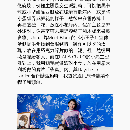
做碗碟，例如主題是女生派對時，可以把馬卡
龍或小型甜品西餅放在玻璃首飾箱內，或是將
小蛋糕弄成鮮花的樣子，然後串在雪條棒上，
再把這些「花」放在小花瓶內。假如主題是郊
外派對，你甚至可以用野餐籃子和木板來盛載
食物。Jouer為Mont Blanc的《小王子》宣傳
活動提供食物到會服務時，製作可以吃的玫
瑰，放在用巧克力碎片做的「泥」裡，然後用
花盆端給客人。而在LALA CURIO的小鳥主題
派對上，我用鵪鶉蛋做派對小食，放在用意大
利粉做的脆片「雀巢」內。與Daydream
Nation合作辦活動時，我還試過用馬卡龍製作
帽子和頸鏈。