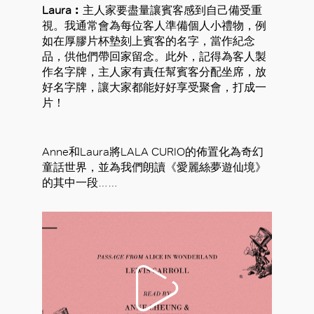
Laura︰
主人家要盡量讓賓客感到自己備受重
視。我通常會為每位客人準備個人小禮物，例
如在厚膠片杯墊刻上賓客的名字，當作紀念
品，供他們帶回家留念。此外，記得為客人製
作名字牌，主人家有責任幫賓客分配坐席，放
好名字牌，讓大家都能好好享受聚會，打成一
片！
Anne和Laura將LALA CURIO的佈置化為奇幻
童話世界，並為我們朗讀《愛麗絲夢遊仙境》
的其中一段……