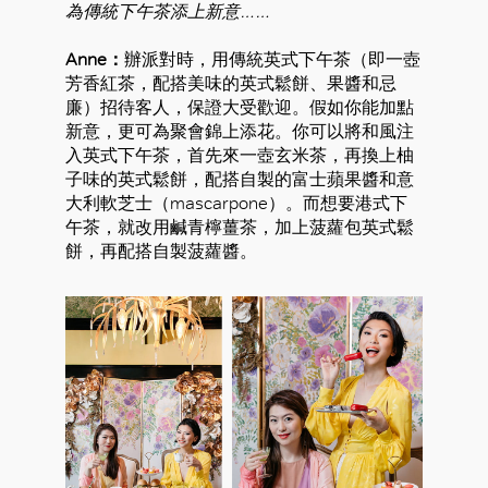
為傳統下午茶添上新意……
Anne：
辦派對時，用傳統英式下午茶（即一壺
芳香紅茶，配搭美味的英式鬆餅、果醬和忌
廉）招待客人，保證大受歡迎。假如你能加點
新意，更可為聚會錦上添花。你可以將和風注
入英式下午茶，首先來一壺玄米茶，再換上柚
子味的英式鬆餅，配搭自製的富士蘋果醬和意
大利軟芝士（mascarpone）。而想要港式下
午茶，就改用鹹青檸薑茶，加上菠蘿包英式鬆
餅，再配搭自製菠蘿醬。