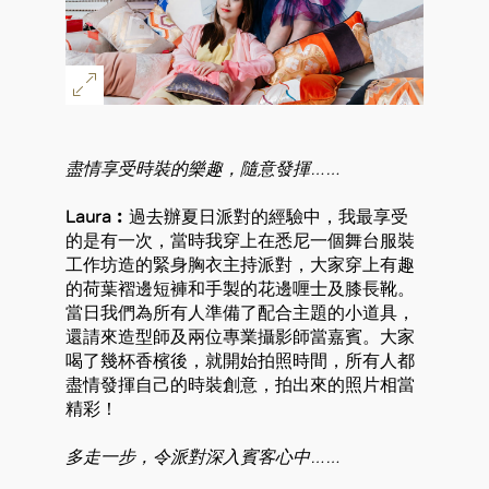
盡情享受時裝的樂趣，隨意發揮……
Laura︰
過去辦夏日派對的經驗中，我最享受
的是有一次，當時我穿上在悉尼一個舞台服裝
工作坊造的緊身胸衣主持派對，大家穿上有趣
的荷葉褶邊短褲和手製的花邊喱士及膝長靴。
當日我們為所有人準備了配合主題的小道具，
還請來造型師及兩位專業攝影師當嘉賓。大家
喝了幾杯香檳後，就開始拍照時間，所有人都
盡情發揮自己的時裝創意，拍出來的照片相當
精彩！
多走一步，令派對深入賓客心中……