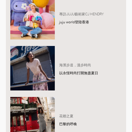
專訪JUJU藝術家CJ HENDRY
juju world登陸香港
海濱步道，漫步時尚
以永恆時尚打開無盡夏日
花都之夏
巴黎的呼喚