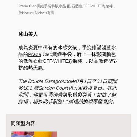
Prada Cleo綢緞手袋飾以水晶 配 石藍色OFF-WHITE彩妝棒，
於Harvey Nichols有售
冰山美人
成為炎夏中稀有的冰感女孩，手挽鑲滿淺藍水
晶的
Prada
Cleo綢緞手袋，唇上一抹彰顯膽色
的低溫石藍
OFF-WHITE
彩妝棒 ，以高傲造型對
抗酷熱天氣。
The Double Dareground由8月1日至31日期間
於LG1 層Garden Court和大家歡度夏日。在此
期間，你更可憑消費換取精彩獎賞！如欲了解
詳情，請按此或親臨L1層禮品換領專櫃查詢。
同類型內容