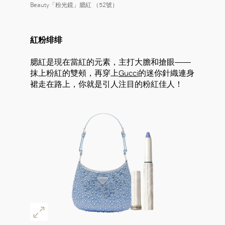
Beauty「粉光鏡」腮紅 （52號）
紅粉绯绯
腮紅是現在當紅的元素，主打大膽和搶眼——
抹上粉紅的雙頰，再穿上
Gucci
的迷你針織連身
裙走在路上，你就是引人注目的粉紅佳人！