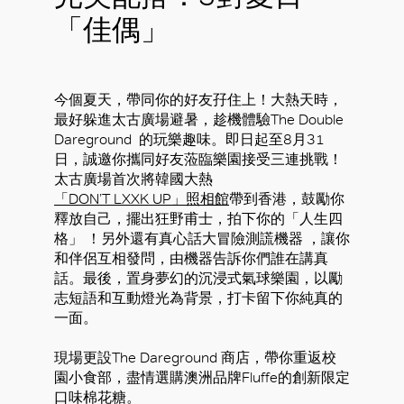
「佳偶」
今個夏天，帶同你的好友孖住上！大熱天時，
最好躲進太古廣場避暑，趁機體驗The Double
Dareground 的玩樂趣味。即日起至8月31
日，誠邀你攜同好友蒞臨樂園接受三連挑戰！
太古廣場首次將韓國大熱
「DON’T LXXK UP」照相館
帶到香港，鼓勵你
釋放自己，擺出狂野甫士，拍下你的「人生四
格」 ！另外還有真心話大冒險測謊機器 ，讓你
和伴侶互相發問，由機器告訴你們誰在講真
話。最後，置身夢幻的沉浸式氣球樂園，以勵
志短語和互動燈光為背景，打卡留下你純真的
一面。
現場更設The Dareground 商店，帶你重返校
園小食部，盡情選購澳洲品牌Fluffe的創新限定
口味棉花糖。