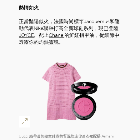
熱情如火
正當豔陽似火，法國時尚標竿Jacquemus和運
動代表Nike聯乘打高全新球鞋系列，現已登陸
JOYCE
。配上
Chanel
的鮮紅指甲油，從細節中
透露你的灼熱靈魂。
好
Gucci 織帶邊飾鏤空針織棉質混紡迷你連衣裙配搭 Armani