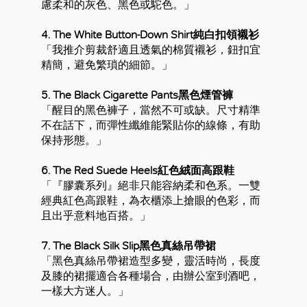
慮柔和的灰色、黑色或駝色。」
4. The White Button-Down Shirt純白扣領襯衫
「我推介剪裁舒適且透氣的棉質襯衫，鈕扣宜
精簡，避免繁瑣的細節。」
5. The Black Cigarette Pants黑色煙管褲
「醒目的黑色褲子，當然不可或缺。尺寸精準
不在話下，而彈性纖維能緊貼你的線條，有助
保持形態。」
6. The Red Suede Heels紅色絨面高跟鞋
「『膠囊系列』絕非只能容納柔和色系。一雙
經典紅色高跟鞋，為衣櫃添上搶眼的色彩，而
且出乎意料地百搭。」
7. The Black Silk Slip黑色真絲吊帶裙
「黑色真絲吊帶裙造型多變，靈活時尚，長度
及膝的裙擺適合各種場合，由辦公室到酒吧，
一樣大方迷人。」
好