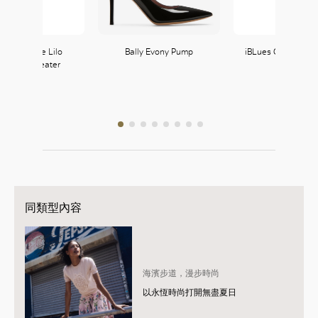
g & Voltaire Lilo
Bally Evony Pump
iBLues Cigarette T
shmere Sweater
同類型內容
海濱步道，漫步時尚
以永恆時尚打開無盡夏日