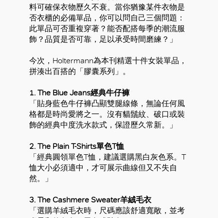
料可確保衣物歷久不衰。當你猶豫某件衣物是
否衣櫃的必備單品，你可以問自己三個問題：
此單品可否重複穿著？能否配搭每季的潮流服
飾？品質是否可靠，足以承受時間磨練？」
今次，Holtermann為本刊精選十件女裝單品，
拼湊出百搭的「膠囊系列」。
1. The Blue Jeans經典牛仔褲
「貼身藍色牛仔褲凸顯雙腿線條，無論任何風
格都是時尚愛將之一。沒有貓鬚紋、破口或裝
飾的經典中度洗水款式，保證歷久常新。」
2. The Plain T-Shirts單色T恤
「經典圓領單色T恤，建議選購黑白灰色系。T
恤大小必須適中，才可展示曲線但又不失自
然。」
3. The Cashmere Sweater羊絨毛衣
「選購羊絨毛衣時，尺碼應該舒適寬敞，並考