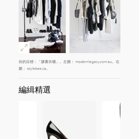
你的目標：「膠囊衣櫃」。左圖： modernlegacy.com.au。右
圖： stylebee.ca。
編緝精選