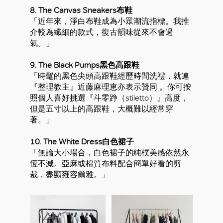
8. The Canvas Sneakers布鞋
「近年來，淨白布鞋成為小眾潮流指標。我推
介較為纖細的款式，復古韻味從來不會過
氣。」
9. The Black Pumps黑色高跟鞋
「時髦的黑色尖頭高跟鞋經歷時間洗禮，就連
『整理教主』近藤麻理恵亦表示贊同 。你可按
照個人喜好挑選『斗零踭（stiletto）』高度，
但是五寸以上的高跟鞋，大概難以經常穿
著。」
10. The White Dress白色裙子
「無論大小場合，白色裙子的純樸美感依然永
恆不滅。亞麻或棉質布料配合簡單好看的剪
裁，盡顯雍容爾雅。」