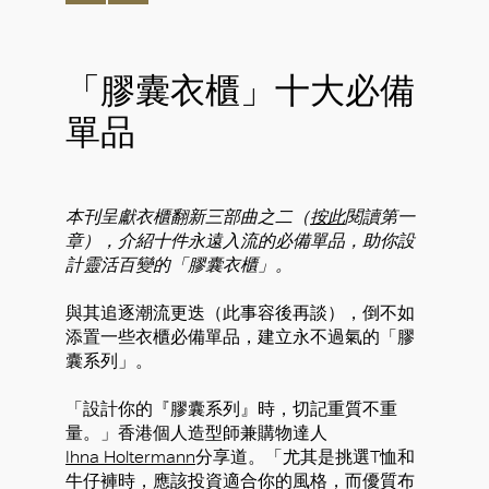
「膠囊衣櫃」十大必備
單品
本刊呈獻衣櫃翻新三部曲之二（
按此
閱讀第一
章），介紹十件永遠入流的必備單品，助你設
計靈活百變的「膠囊衣櫃」。
與其追逐潮流更迭（此事容後再談），倒不如
添置一些衣櫃必備單品，建立永不過氣的「膠
囊系列」。
「設計你的『膠囊系列』時，切記重質不重
量。」香港個人造型師兼購物達人
Ihna Holtermann
分享道。「尤其是挑選T恤和
牛仔褲時，應該投資適合你的風格，而優質布