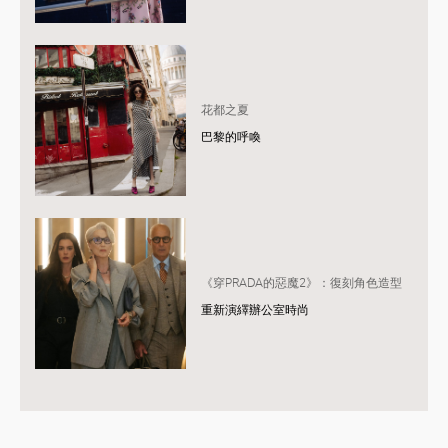
花都之夏
巴黎的呼喚
《穿PRADA的惡魔2》：復刻角色造型
重新演繹辦公室時尚