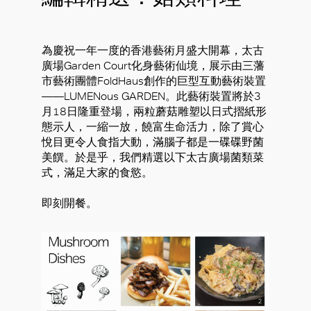
為慶祝一年一度的香港藝術月盛大開幕，太古
廣場Garden Court化身藝術仙境，展示由三藩
市藝術團體FoldHaus創作的巨型互動藝術裝置
——LUMENous GARDEN。此藝術裝置將於3
月18日隆重登場，兩粒蘑菇雕塑以日式摺紙形
態示人，一縮一放，饒富生命活力，除了賞心
悅目更令人食指大動，滿腦子都是一碟碟野菌
美饌。於是乎，我們精選以下太古廣場菌類菜
式，滿足大家的食慾。
即刻開餐。