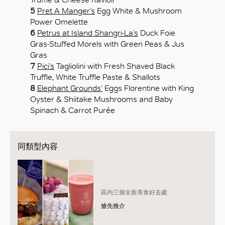
5
Pret A Manger’s
Egg White & Mushroom
Power Omelette
6
Petrus at Island Shangri-La’s
Duck Foie
Gras-Stuffed Morels with Green Peas & Jus
Gras
7
Pici’s
Tagliolini with Fresh Shaved Black
Truffle, White Truffle Paste & Shallots
8
Elephant Grounds’
Eggs Florentine with King
Oyster & Shiitake Mushrooms and Baby
Spinach & Carrot Purée
同類型內容
區內三個全新美食好去處
搶先推介