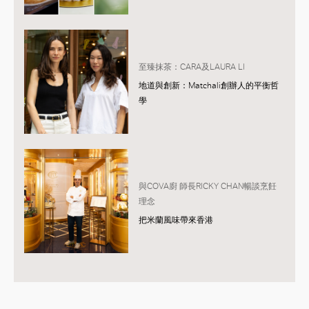
至臻抹茶：CARA及LAURA LI
地道與創新：Matchali創辦人的平衡哲
學
與COVA廚 師長RICKY CHAN暢談烹飪
理念
把米蘭風味帶來香港