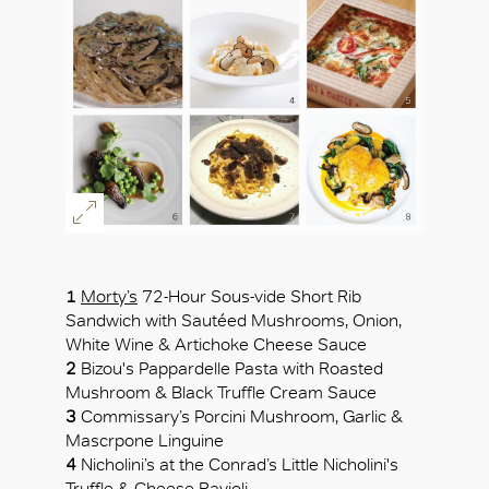
好
1
Morty’s
72-Hour Sous-vide Short Rib
Sandwich with Sautéed Mushrooms, Onion,
White Wine & Artichoke Cheese Sauce
2
Bizou's Pappardelle Pasta with Roasted
Mushroom & Black Truffle Cream Sauce
3
Commissary’s Porcini Mushroom, Garlic &
Mascrpone Linguine
4
Nicholini’s at the Conrad’s Little Nicholini's
Truffle & Cheese Ravioli