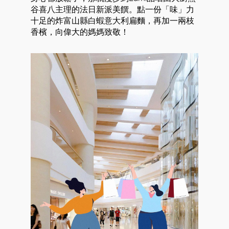
谷喜八主理的法日新派美饌。點一份「味」力
十足的炸富山縣白蝦意大利扁麵，再加一兩枝
香檳，向偉大的媽媽致敬！
好