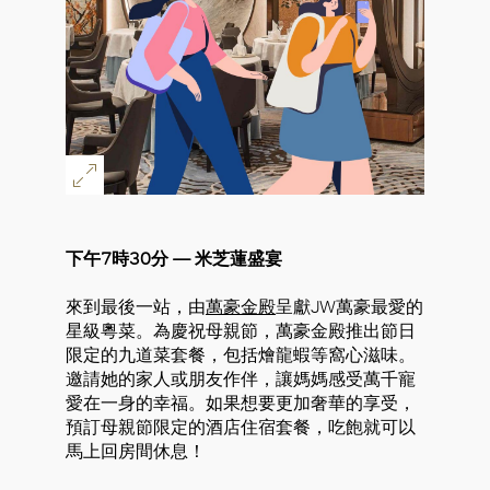
下午7時30分 — 米芝蓮盛宴
來到最後一站，由
萬豪金殿
呈獻JW萬豪最愛的
星級粵菜。為慶祝母親節，萬豪金殿推出節日
限定的九道菜套餐，包括燴龍蝦等窩心滋味。
邀請她的家人或朋友作伴，讓媽媽感受萬千寵
愛在一身的幸福。如果想要更加奢華的享受，
預訂母親節限定的酒店住宿套餐，吃飽就可以
馬上回房間休息！