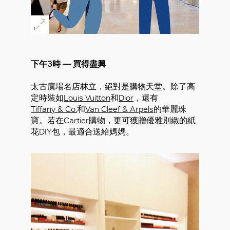
下午3時 — 買得盡興
太古廣場名店林立，絕對是購物天堂。除了高
定時裝如
Louis Vuitton
和
Dior
，還有
Tiffany & Co.
和
Van Cleef & Arpels
的華麗珠
寶。若在
Cartier
購物，更可獲贈優雅別緻的紙
花DIY包，最適合送給媽媽。