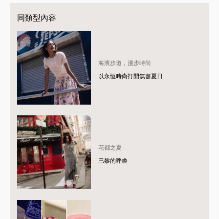
同類型內容
海濱步道，漫步時尚
以永恆時尚打開無盡夏日
花都之夏
巴黎的呼喚