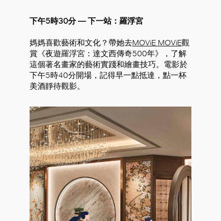
下午5時30分 — 下一站：羅浮宮
媽媽喜歡藝術和文化？帶她去
MOViE MOViE
觀
賞《夜遊羅浮宮：達文西傳奇500年》，了解
這個著名畫家的藝術實踐和繪畫技巧。電影於
下午5時40分開場，記得早一點抵達，點一杯
美酒靜待觀影。