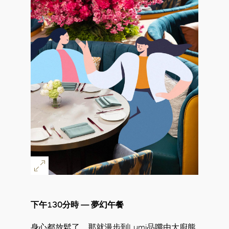
下午130分時 — 夢幻午餐
身心都放鬆了，那就漫步到Lumi品嚐由大廚熊