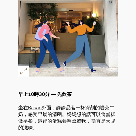
早上10時30分 — 先飲茶
坐在
Basao
外面，靜靜品茗一杯深刻的岩茶牛
奶，感受早晨的清幽。媽媽想的話可以食蛋糕
做早餐，這裡的蛋糕卷輕盈鬆軟，簡直是天賜
的滋味。