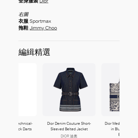
全身服裝
Dior
右圖
衣服
Sportmax
拖鞋
Jimmy Choo
編緝精選
好
o Armani Technical-
Dior Denim Couture Short-
Dior Medium Dior B
op With Back Darts
Sleeved Belted Jacket
in Blue Toile de
Embroidery
DIOR 迪奧