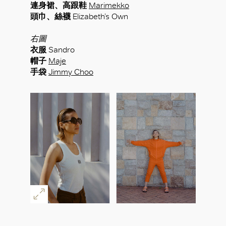
連身裙、高跟鞋
Marimekko
頭巾、絲襪
Elizabeth’s Own
右圖
衣服
Sandro
帽子
Maje
手袋
Jimmy Choo