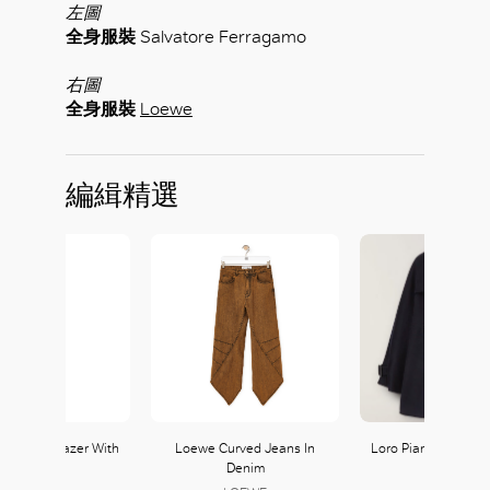
左圖
全身服裝
Salvatore Ferragamo
右圖
全身服裝
Loewe
編緝精選
x Fitted Blazer With
Loewe Curved Jeans In
Loro Piana Cassan
Weaves
Denim