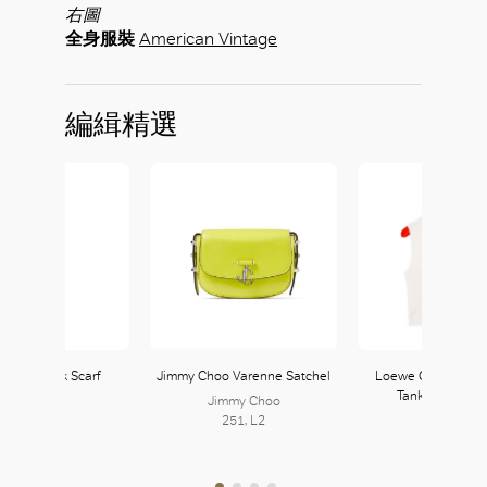
右圖
全身服裝
American Vintage
編緝精選
Printed Silk Scarf
Jimmy Choo Varenne Satchel
Loewe Cropped A
Tank Top In Co
Zara
Jimmy Choo
121, L1
251, L2
LOEWE
339, L3