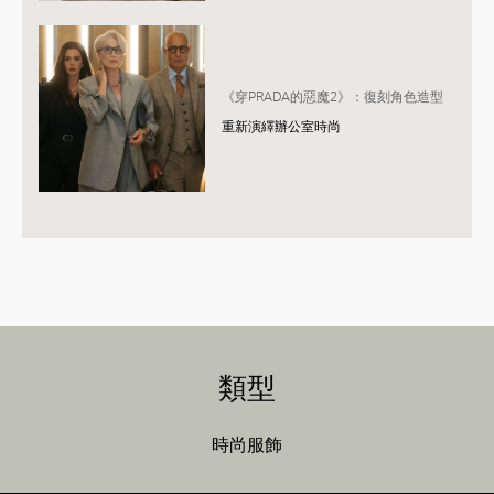
《穿PRADA的惡魔2》：復刻角色造型
重新演繹辦公室時尚
類型
時尚服飾