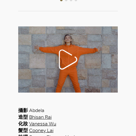
攝影
Abdela
造型
Bhisan Rai
化妝
Vanessa Wu
髮型
Cooney Lai