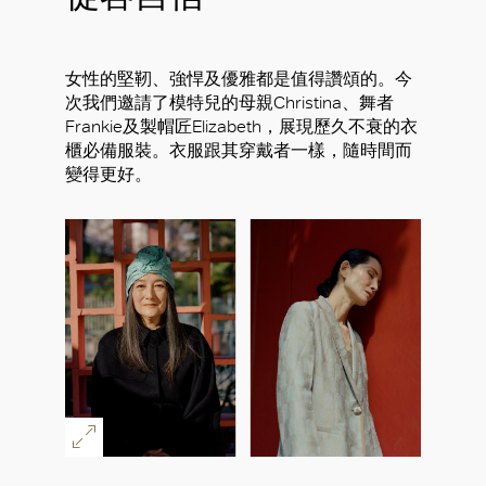
女性的堅靭、強悍及優雅都是值得讚頌的。今
次我們邀請了模特兒的母親Christina、舞者
Frankie及製帽匠Elizabeth，展現歷久不衰的衣
櫃必備服裝。衣服跟其穿戴者一樣，隨時間而
變得更好。