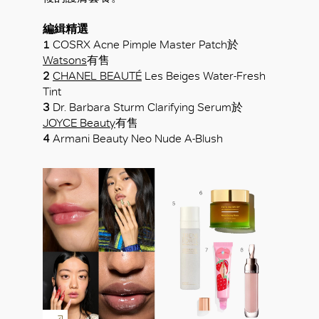
編緝精選
1
COSRX Acne Pimple Master Patch於
Watsons
有售
2
CHANEL BEAUTÉ
Les Beiges Water-Fresh
Tint
3
Dr. Barbara Sturm Clarifying Serum於
JOYCE Beauty
有售
4
Armani Beauty Neo Nude A-Blush
好