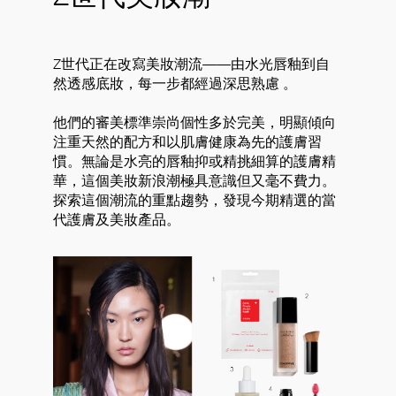
Z世代正在改寫美妝潮流——由水光唇釉到自
然透感底妝，每一步都經過深思熟慮 。
他們的審美標準崇尚個性多於完美，明顯傾向
注重天然的配方和以肌膚健康為先的護膚習
慣。無論是水亮的唇釉抑或精挑細算的護膚精
華，這個美妝新浪潮極具意識但又毫不費力。
探索這個潮流的重點趨勢，發現今期精選的當
代護膚及美妝產品。