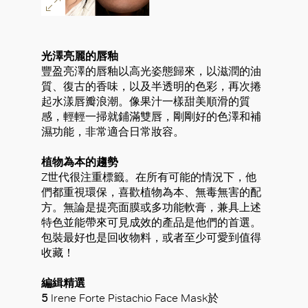
光澤亮麗的唇釉
豐盈亮澤的唇釉以高光姿態歸來，以滋潤的油
質、復古的香味，以及半透明的色彩，再次捲
起水漾唇瓣浪潮。像果汁一樣甜美順滑的質
感，輕輕一掃就鋪滿雙唇，剛剛好的色澤和補
濕功能，非常適合日常妝容。
植物為本的趨勢
Z世代很注重標籤。在所有可能的情況下，他
們都重視環保，喜歡植物為本、無毒無害的配
方。無論是提亮面膜或多功能軟膏，兼具上述
特色並能帶來可見成效的產品是他們的首選。
包裝最好也是回收物料，或者至少可愛到值得
收藏！
編緝精選
5
Irene Forte Pistachio Face Mask於