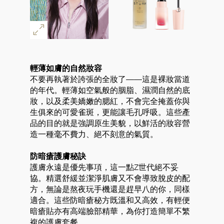
輕薄如膚的自然妝容
不要再執著於誇張的全妝了——這是裸妝當道
的年代。輕薄如空氣般的胭脂、濕潤自然的底
妝，以及柔美嬌嫩的腮紅，不會完全掩蓋你與
生俱來的可愛雀斑，更能讓毛孔呼吸。這些產
品的目的就是強調原生美貌，以鮮活的妝容營
造一種毫不費力、絕不刻意的氣質。
防暗瘡護膚秘訣
護膚永遠是優先事項，這一點Z世代絕不妥
協。精選舒緩並潔淨肌膚又不會導致脫皮的配
方，無論是熬夜玩手機還是趕早八的你，同樣
適合。這些防暗瘡秘方既溫和又高效，有輕便
暗瘡貼亦有高端臉部精華，為你打造簡單不繁
複的護膚套餐。