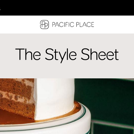
多
多
多
The Style Sheet