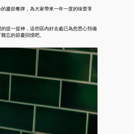
心的慶節餐牌，為大家帶來一年一度的味蕾享
甜的提一提神，這些區內好去處已為您悉心預備
下難忘的節慶回憶吧。