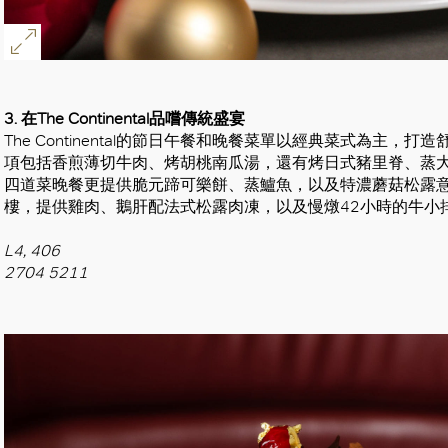
3. 在The Continental品嚐傳統盛宴
The Continental的節日午餐和晚餐菜單以經典菜式為主
項包括香煎薄切牛肉、烤胡桃南瓜湯，還有烤日式豬里脊、蒸
四道菜晚餐更提供脆元蹄可樂餅、蒸鱸魚，以及特濃蘑菇松露
樓，提供雞肉、鵝肝配法式松露肉凍，以及慢燉42小時的牛小
L4, 406
2704 5211