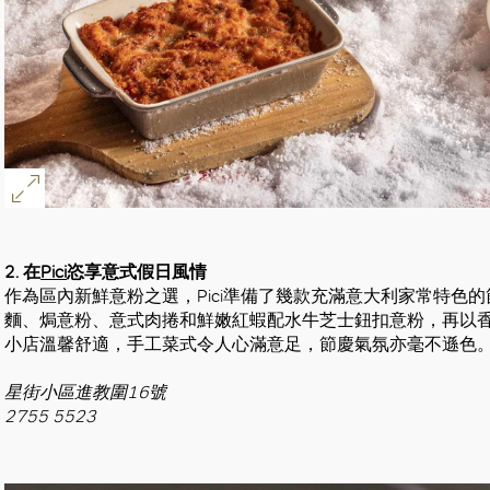
好
2. 在
Pici
恣享意式假日風情
作為區內新鮮意粉之選，Pici準備了幾款充滿意大利家常特色
麵、焗意粉、意式肉捲和鮮嫩紅蝦配水牛芝士鈕扣意粉，再以
小店溫馨舒適，手工菜式令人心滿意足，節慶氣氛亦毫不遜色
星街小區進教圍16號
2755 5523