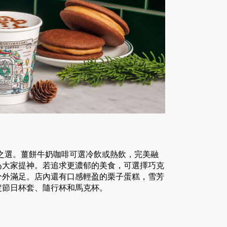
的理想之選。薑餅牛奶咖啡可選冷飲或熱飲，完美融
為大家提神。若追求更濃郁的美食，可選擇巧克
分外滿足。店內還有口感輕盈的栗子蛋糕，雪芳
定節日杯套、隨行杯和馬克杯。