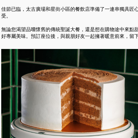
佳節已臨，太古廣場和星街小區的餐飲店準備了一連串獨具匠
受。
無論您渴望品嚐懷舊的傳統聖誕大餐，還是想在購物途中來點
好專屬美味。預訂座位後，與親朋好友一起擁著暖意前來，留