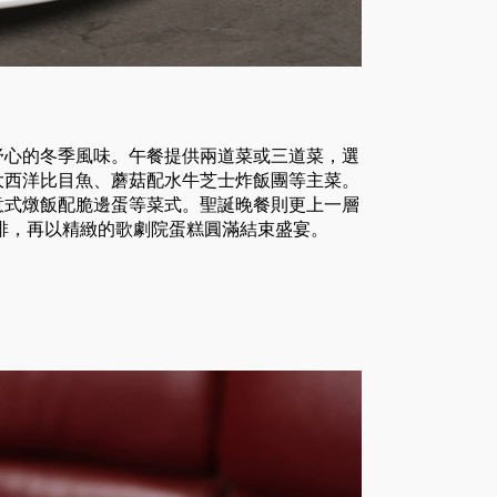
，打造舒心的冬季風味。午餐提供兩道菜或三道菜，選
大西洋比目魚、蘑菇配水牛芝士炸飯團等主菜。
意式燉飯配脆邊蛋等菜式。聖誕晚餐則更上一層
排，再以精緻的歌劇院蛋糕圓滿結束盛宴。