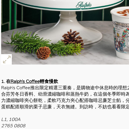
1. 在
Ralph’s Coffee
輕食慢飲
Ralph’s Coffee推出限定精選三重奏，是購物途中休息時
合芬芳冬日香料、幼滑濃縮咖啡和蒸熱牛奶，在這個冬季即時
力濃縮咖啡夾心餅乾，柔軟巧克力夾心配搭咖啡忌廉芝士餡，
蛋糕配搭順滑的栗子忌廉，天衣無縫。到訪時，不妨也看看限
L1, 100A
2765 0808