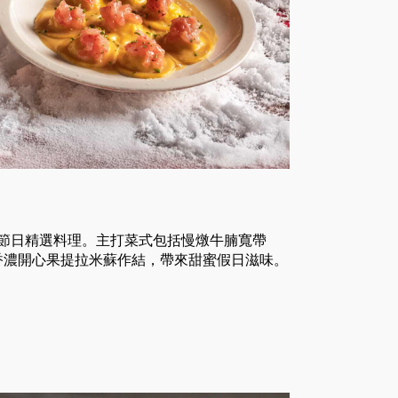
的節日精選料理。主打菜式包括慢燉牛腩寬帶
香濃開心果提拉米蘇作結，帶來甜蜜假日滋味。
。