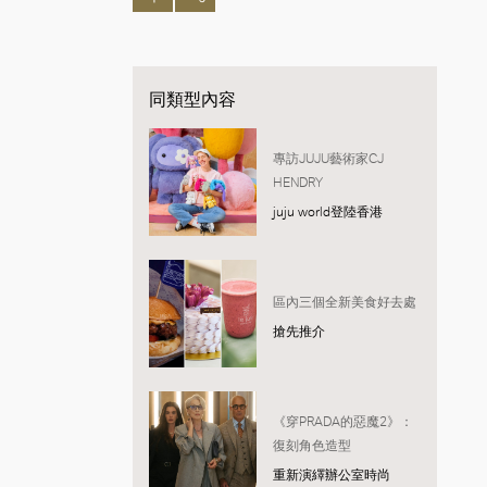
同類型內容
專訪JUJU藝術家CJ
HENDRY
juju world登陸香港
區內三個全新美食好去處
搶先推介
《穿PRADA的惡魔2》：
復刻角色造型
重新演繹辦公室時尚