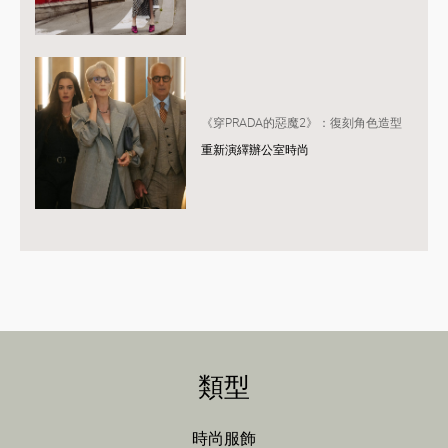
《穿PRADA的惡魔2》：復刻角色造型
重新演繹辦公室時尚
類型
時尚服飾