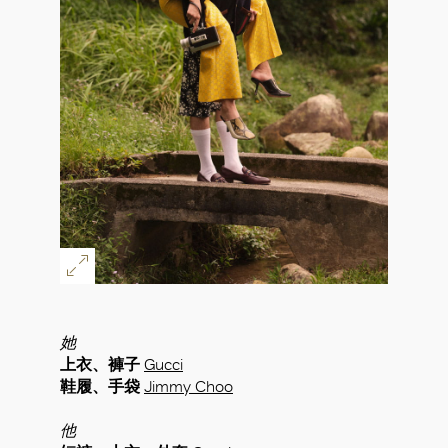
她
好
上衣、褲子
Gucci
鞋履、手袋
Jimmy Choo
他