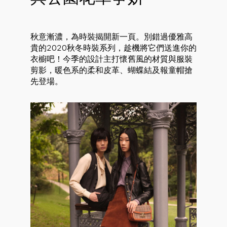
秋意漸濃，為時裝揭開新一頁。別錯過優雅高
貴的2020秋冬時裝系列，趁機將它們送進你的
衣櫥吧！今季的設計主打懷舊風的材質與服裝
剪影，暖色系的柔和皮革、蝴蝶結及報童帽搶
先登場。