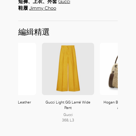
短褲、上衣、外套
Gucci
鞋履
Jimmy Choo
編緝精選
max Nappa Leather
Gucci Light GG Lamé Wide
Hogan Boston Bag 
Gilet
Pant
and Brown
Gucci
368, L3