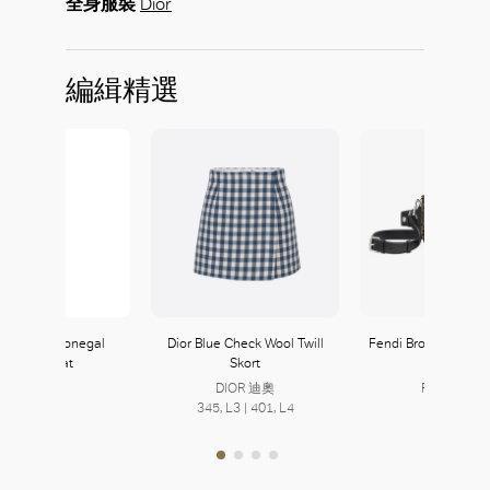
全身服裝
Dior
編緝精選
a Padded Donegal
Dior Blue Check Wool Twill
Fendi Brown Fabric 
Rubber Coat
Skort
Bag
Prada
DIOR 迪奧
FENDI 芬迪
222, L2
345, L3 | 401, L4
335, L3