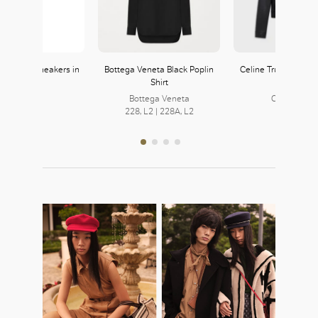
lticolour Sneakers in
Bottega Veneta Black Poplin
Celine Trucker Jacke
Suede
Shirt
Lambskin
Bottega Veneta
CELINE 賽
228, L2 | 228A, L2
334, L3