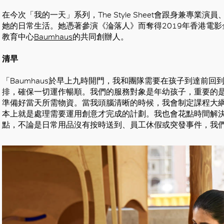
在今次「我的一天」系列，The Style Sheet會跟身兼專業演員、歌
她的日常生活。她憑著參演《淪落人》而奪得2019年香港電
教育中心
Baumhaus
的共同創辦人。
清早
「Baumhaus於早上九時開門，我和團隊需要在孩子到達前
排，確保一切運作暢順。我們的服務對象是年幼孩子，重要的
準備好當天所需物資。當我頭腦清晰的時候，我會制定課程大
本上就是處理需要運用創意才完成的計劃。我也會花點時間解
點，不論是日常用品沒有按時送到、員工休假或突發事件，我