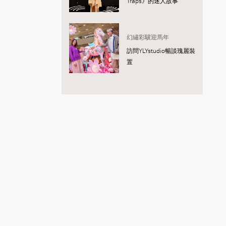
Traps》的迷人故事
幻繡彩驥迎馬年
訪問YLYstudio暢談瑰麗裝
置