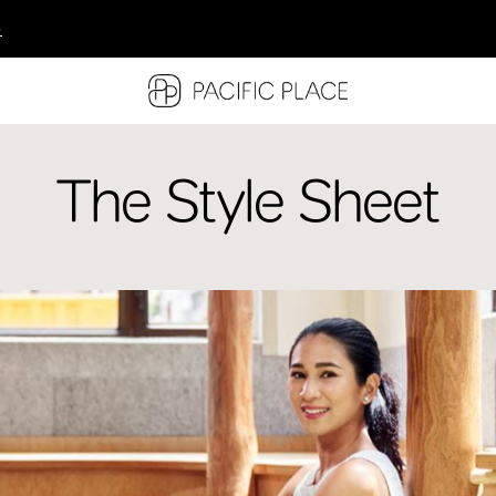
多
多
多
The Style Sheet