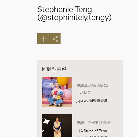
Stephanie Teng
(@stephinitely.tengy)
同類型內容
專訪JUJU藝術家CJ
HENDRY
juju world登陸香港
專訪：克里斯汀·孫·金
《A String of Echo