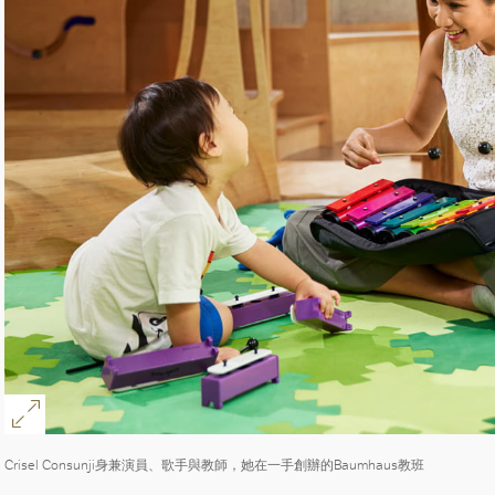
Crisel Consunji身兼演員、歌手與教師，她在一手創辦的Baumhaus教班