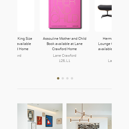
lano Linen King Size
Assouline Mother and Child
Herman Miller 
et in Sage available
Book available at Lane
Lounge Chair and 
ne Crawford Home
Crawford Home
available at Lane 
Home
ane Crawford
Lane Crawford
126, L1
126, L1
Lane Crawfo
126, L1