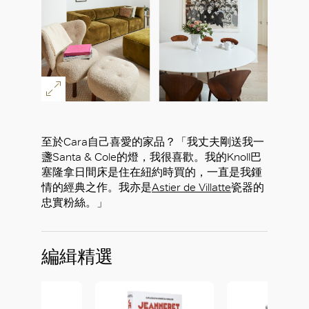
至於Cara自己喜愛的家品？「我丈夫剛送我一
盞Santa & Cole的燈，我很喜歡。我的Knoll巴
塞隆拿日間床是住在紐約時買的，一直是我鍾
情的經典之作。我亦是
Astier de Villatte
瓷器的
忠實粉絲。」
編緝精選