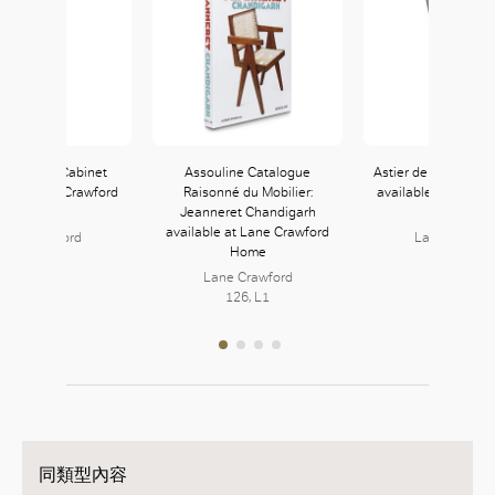
-Door TV Cabinet
Assouline Catalogue
Astier de Villatte S
le at Lane Crawford
Raisonné du Mobilier:
available at Lane 
Home
Jeanneret Chandigarh
Home
available at Lane Crawford
ane Crawford
Lane Crawfo
Home
126, L1
126, L1
Lane Crawford
126, L1
同類型內容