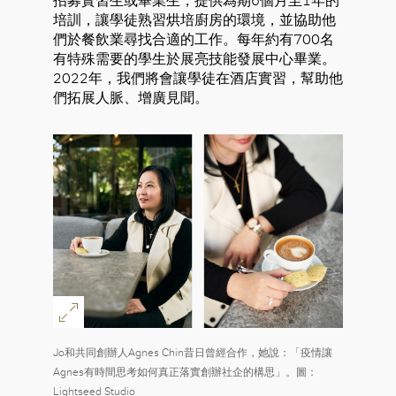
招募實習生或畢業生，提供為期6個月至1年的
培訓，讓學徒熟習烘培廚房的環境，並協助他
們於餐飲業尋找合適的工作。每年約有700名
有特殊需要的學生於展亮技能發展中心畢業。
2022年，我們將會讓學徒在酒店實習，幫助他
們拓展人脈、增廣見聞。
Jo和共同創辦人Agnes Chin昔日曾經合作，她說：「疫情讓
Agnes有時間思考如何真正落實創辦社企的構思」。圖：
Lightseed Studio