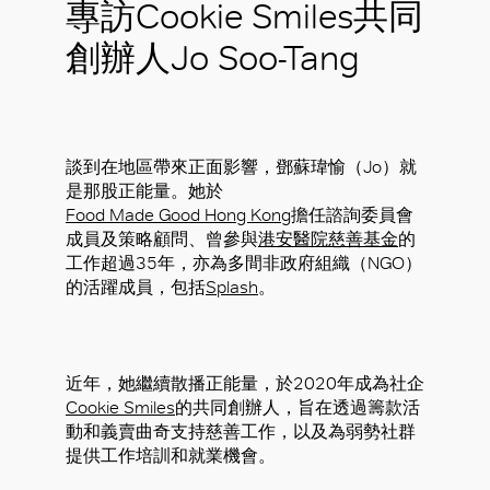
專訪Cookie Smiles共同
創辦人Jo Soo-Tang
談到在地區帶來正面影響，鄧蘇瑋愉（Jo）就
是那股正能量。她於
Food Made Good Hong Kong
擔任諮詢委員會
成員及策略顧問、曾參與
港安醫院慈善基金
的
工作超過35年，亦為多間非政府組織（NGO）
的活躍成員，包括
Splash
。
近年，她繼續散播正能量，於2020年成為社企
Cookie Smiles
的共同創辦人，旨在透過籌款活
動和義賣曲奇支持慈善工作，以及為弱勢社群
提供工作培訓和就業機會。