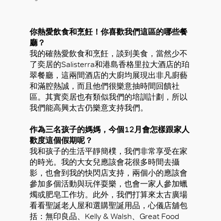
你熱愛飲食和烹飪！你喜歡我們這區的哪些餐
廳？
我的確熱愛飲食和烹飪，談到美食，當然少不
了奕居的Salisterra和港島香格里拉大酒店的珀
翠餐廳，這兩間酒店的大廚均展現出非凡廚藝
和滿腔熱誠，而且他們很樂意抽時間回饋社
區。其實奕居也有類似我們的培訓計劃，所以
我們能高興太古仍樂意支持我們。
作為三名孩子的媽媽，今個12月會怎樣跟家人
歡度這個假期呢？
我和孩子的生活平靜簡樸，我們非常享受在家
的時光。我的大女兒應該會花很多時間去攝
影，也會到我的快閃店支持，兩個小的應該會
參加多個活動與玩伴耍樂，也會一家人參加蠟
燭或肥皂工作坊。此外，我們打算來太古廣場
看看聖誕老人屋和選購聖誕用品，心儀店舖包
括：無印良品、Kelly & Walsh、Great Food