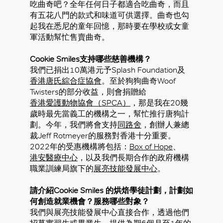
吃曲奇吧？全年任何日子都適合吃曲奇，而且
有五花八門的款式和味道可供選擇。曲奇也勾
起我在悉尼的童年回憶，那時要在學校或女童
軍活動幫忙售賣曲奇。
Cookie Smiles支持哪些慈善機構？
好
我們已捐出10萬港元予Splash Foundation及
香港唐氏綜合症協會
。至於狗狗曲奇Woof
Twisters的部分收益，則會捐贈給
香港愛護動物協會（SPCA）
，那是我在20幾
歲時最先當義工的機構之一，幫忙推行唐狗計
劃。今年，我們將會支持
同路舍
，創辦人兼總
裁Jeff Rotmeyer的服務對香港十分重要。
2022年的受惠機構將包括：
Box of Hope
、
港安醫療中心
，以及我們長期合作的政府機構
職業訓練局旗下的
展亮技能發展中心
。
請介紹Cookie Smiles 的烘焙學徒計劃，計劃如
何創造就業機會？服務哪些對象？
我們與展亮技能發展中心直接合作，透過他們