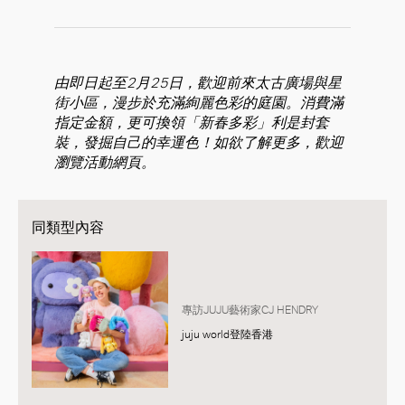
由即日起至2月25日，歡迎前來太古廣場與星
街小區，漫步於充滿絢麗色彩的庭園。消費滿
指定金額，更可換領「新春多彩」利是封套
裝，發掘自己的幸運色！如欲了解更多，歡迎
瀏覽活動網頁。
同類型內容
專訪JUJU藝術家CJ HENDRY
juju world登陸香港