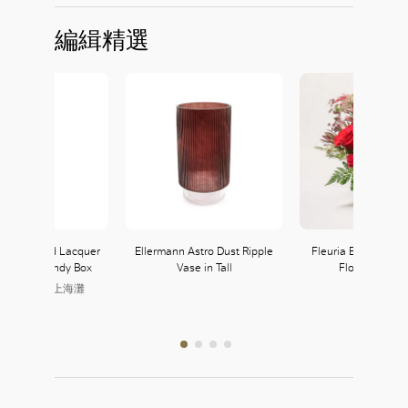
編緝精選
i Tang Red Lacquer
Ellermann Astro Dust Ripple
Fleuria Bordeaux 
Dragon Candy Box
Vase in Tall
Flower Bouqu
nghai Tang 上海灘
Fleuria
105B, L1
143, L1