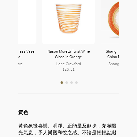
ran Shop Glass Vase
Nason Moretti Twist Wine
Shanghai Tang Fi
in Deep Coral
Glass in Orange
China Dragon Plat
ane Crawford
Lane Crawford
Shanghai Tang
126, L1
126, L1
105B, L1
黃色
黃色象徵喜樂、明淨、正能量及趣味，充滿陽
光氣息，予人樂觀和悅之感。不論是輕輕點綴