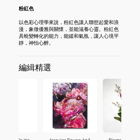
粉紅色
以色彩心理學來說，粉紅色讓人聯想起愛和浪
漫，象徵優雅與關懷，並能滋養心靈。粉紅色
具蛻變轉化的能力，能緩和氣氛，讓人心境平
靜，神怡心醉。
編緝精選
好
ghai Tang Double
Assouline Flowers: Art &
Ellermann Viva M