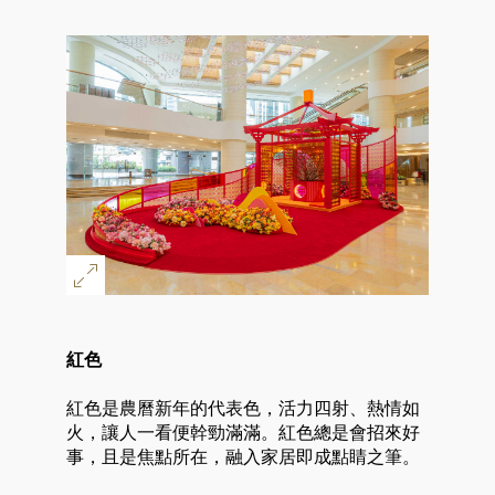
紅色
紅色是農曆新年的代表色，活力四射、熱情如
火，讓人一看便幹勁滿滿。紅色總是會招來好
事，且是焦點所在，融入家居即成點睛之筆。