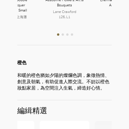
piness Lacquer
Bouquets
Arrangemen
llery Box in Small
Lane Crawford
nghai Tang 上海灘
126, L1
105B, L1
橙色
和暖的橙色猶如夕陽的燦爛色調，象徵熱情、
創意及朝氣，有助促進人際交流。不妨以橙色
妝點家居，為空間注入生氣，締造好心情。
編緝精選