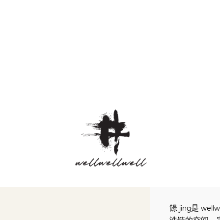
䭘 jing是 