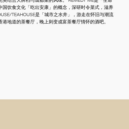
美结合大牌档与成都菜的风味。 REMEDY ME是「生命
中国饮食文化「吃出安康」的概念，深研时令菜式，滋养
HOUSE/TEAHOUSE是「城市之水井」，游走在怀旧与潮流
香港地道的茶餐厅，晚上则变成富茶餐厅情怀的酒吧。