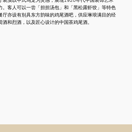
厅装潢以中式鸟笼为灵感，展现1920年代中国装饰艺术
力。客人可以一尝「担担汤包」和「黑松露虾饺」等特色
餐厅亦设有别具东方韵味的鸡尾酒吧，供应琳琅满目的经
萄酒和烈酒，以及匠心设计的中国茶鸡尾酒。