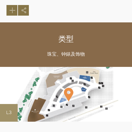
类型
珠宝、钟錶及饰物
L3
好