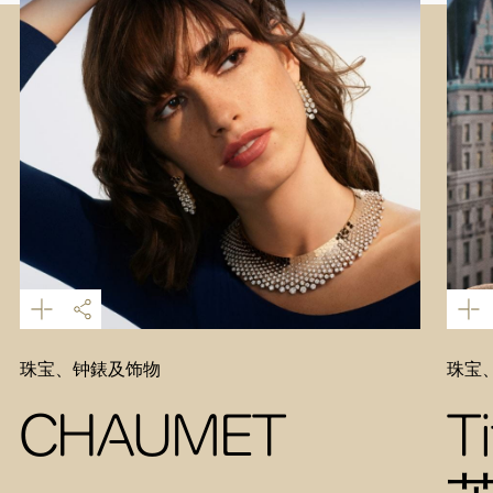
珠宝、钟錶及饰物
珠宝
CHAUMET
T