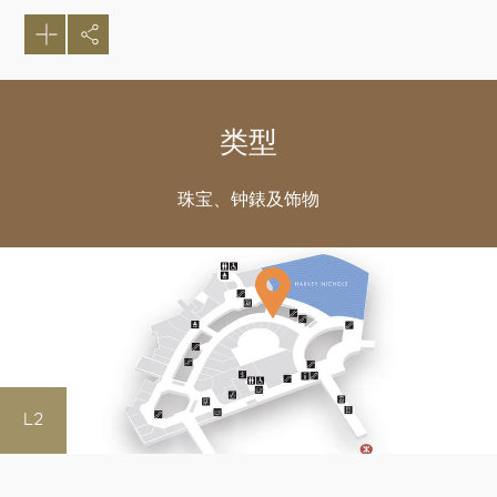
类型
珠宝、钟錶及饰物
L2
好