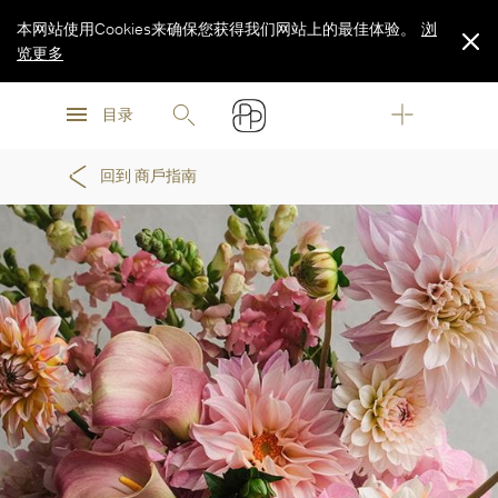
本网站使用Cookies来确保您获得我们网站上的最佳体验。
浏
览更多
浏
浏
览更多
目录
览更多
回到 商戶指南