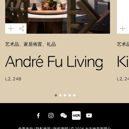
艺术品、家居佈置、礼品
艺术
André Fu Living
K
L2, 248
L2, 2
免责条款 |
隐私政策 |
版权声明 |
© 2026 太古地产有限公