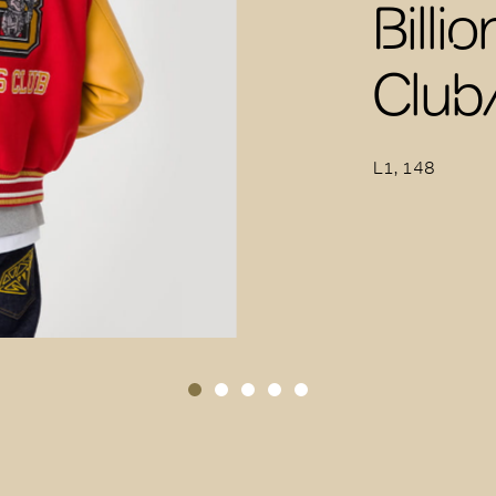
Billi
Clu
L1, 148