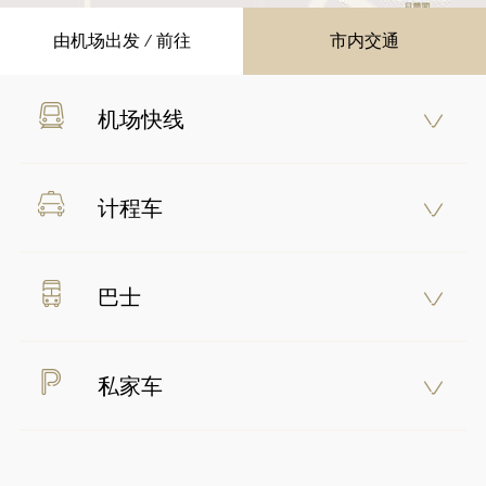
由机场出发 / 前往
市内交通
机场快线
乘搭机场快线往香港站的整个车程仅需24分钟，而乘
客亦可选择在香港站转乘接驳巴士路线H1直接前往太
计程车
古广场。接驳巴士班次行走时间为上午6时20分至晚
上11时10分。
乘搭红色市区计程车往太古广场约需40分钟，车费约
为340港元。
巴士
乘搭巴士路线E11及N11往太古广场约需55分钟，车
好
费约为21至31港元。
私家车
太古广场提供多达400个车位。您可以按需要选择停
泊於正义道旁、经由太古广场4楼平台进入柏晖径停车