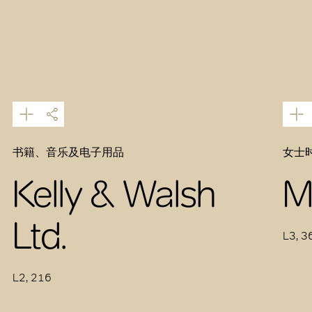
书籍、音乐及电子用品
女士时
Kelly & Walsh
M
Ltd.
L3, 3
L2, 216