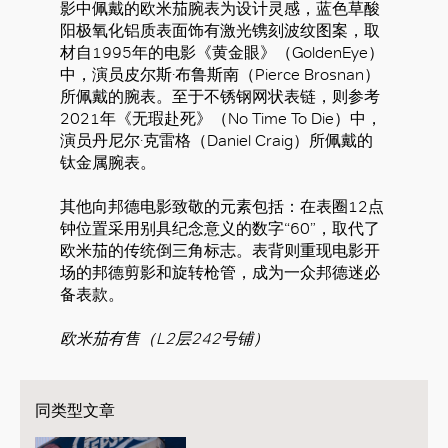
影中佩戴的欧米茄腕表为设计灵感，蓝色草酸
阳极氧化铝质表面饰有激光镌刻波纹图案，取
材自1995年的电影《黄金眼》（GoldenEye）
中，演员皮尔斯·布鲁斯南（Pierce Brosnan）
所佩戴的腕表。至于不锈钢网状表链，则参考
2021年《无瑕赴死》（No Time To Die）中，
演员丹尼尔·克雷格（Daniel Craig）所佩戴的
钛金属腕表。
其他向邦德电影致敬的元素包括：在表圈12点
钟位置采用别具纪念意义的数字“60”，取代了
欧米茄的传统倒三角标志。表背则重现电影开
场的邦德剪影和旋转枪管，成为一众邦德迷必
备表款。
欧米茄有售（L2层242号铺）
同类型文章