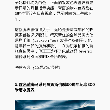
子妃指针均为白色，正面的银灰色表盘设有显
示日期的月相指示功能，背面的炭灰色表盘在
6时位置设有日夜视窗，显示时间为上午或下
午。
这款腕表很值得入手，无论是资深或年轻的收
藏家都被深深吸引。积家新任的全球品牌大使
易烊千玺（Jackson Yee）就是个好例子，他
是年轻一代的演员和歌手，在为积家拍摄的首
张宣传照中，他正正选择了佩戴这只Reverso
翻转系列双面双时区全历腕表。
积家有售（L3层326号铺）
5.
欧米茄
海马系列詹姆斯·邦德60周年纪念300
米潜水腕表