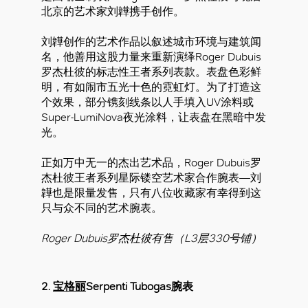
北京的艺术家刘韡携手创作。
刘韡创作的艺术作品以叙述城市环境与建筑闻
名，他善用这股力量来重新演绎Roger Dubuis
罗杰杜彼的标志性王者系列表款。表盘色彩鲜
明，有如闹市五光十色的霓虹灯。为了打造这
个效果，部分镌刻线条以人手填入UV涂料或
Super-LumiNova夜光涂料，让表盘在黑暗中发
光。
正如万中无一的杰出艺术品，Roger Dubuis罗
杰杜彼王者系列星际镂空艺术家合作腕表—刘
韡也是限量发售，只有八位收藏家有幸得到这
只与众不同的艺术腕表。
Roger Dubuis罗杰杜彼有售（L3层330号铺）
2.
宝格丽
Serpenti Tubogas腕表