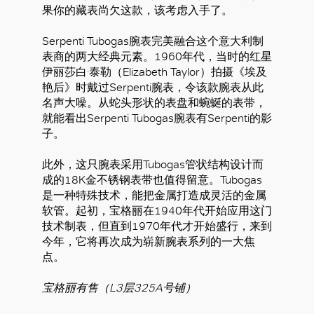
果你的藏表尚欠这款，该考虑入手了。
Serpenti Tubogas腕表完美融合这个意大利制
表商的两大经典元素。1960年代，当时的红星
伊丽莎白·泰勒（Elizabeth Taylor）拍摄《埃及
艳后》时戴过Serpenti腕表，令该款腕表从此
名声大噪。从蛇头形状的表盘和蜿蜒的表带，
就能看出Serpenti Tubogas腕表有Serpenti的影
子。
此外，这只腕表采用Tubogas管状结构设计而
成的18K金不锈钢表带也值得留意。Tubogas
是一种特殊技术，能把金属打造成灵活的金属
软管。起初，宝格丽在1940年代开始应用这门
技术制表，但直到1970年代才开始盛行，来到
今年，它将再次成为崭新腕表系列的一大焦
点。
宝格丽有售（L3层325A号铺）