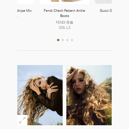
Oversized Stripe Mix
Fendi Check Pattern Ankle
Gucci GG Macram
Turtleneck
Boots
Skirt
Theory
FENDI 芬迪
Gucci
103, L1
335, L3
368, L3