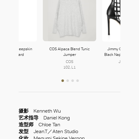
es Teddy Sheepskin
COS Alpaca Blend Tunic
Jimmy Choo Sheld
oat In Mustard
Jumper
Black Nappa Leather
LOEWE
COS
Jimmy Cho
339, L3
102, L1
251, L2
摄影
Kenneth Wu
艺术指导
Daniel Kong
造型师
Chloe Tan
发型
Jean.T／Aten Studio
化妆
Megumi Sekine Vernon