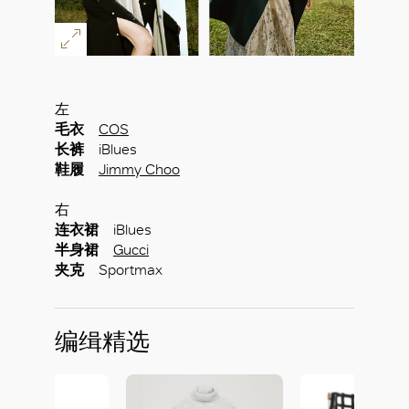
左
毛衣
COS
长裤
iBlues
鞋履
Jimmy Choo
右
连衣裙
iBlues
半身裙
Gucci
夹克
Sportmax
编缉精选