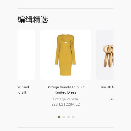
编缉精选
 Asymmetric Knot
Bottega Veneta Cut-Out
Dior 30 Montaigne 
s in Mermaid Silk
Knitted Dress
DIOR 迪奧
LOEWE
Bottega Veneta
345, L3 | 401,
339, L3
228, L2 | 228A, L2