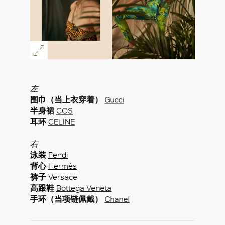
左
围巾（当上衣穿着）
Gucci
半身裙
COS
耳环
CELINE
右
泳装
Fendi
背心
Hermès
裤子
Versace
高跟鞋
Bottega Veneta
手环（当项链佩戴）
Chanel