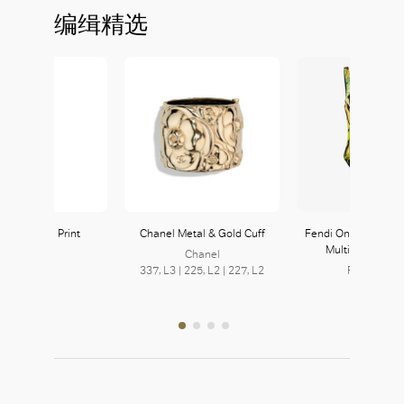
编缉精选
ace Jungle Print
Chanel Metal & Gold Cuff
Fendi One-Piece Swi
Leggings
Multicolour Che
Chanel
337, L3 | 225, L2 | 227, L2
FENDI 芬迪
335, L3