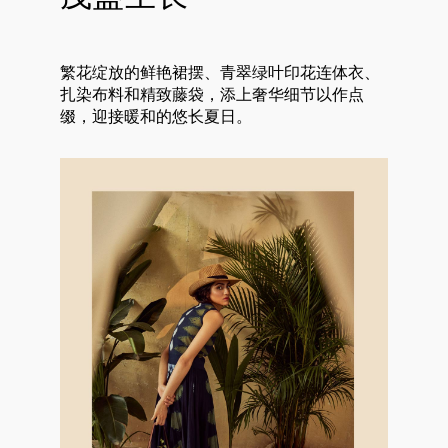
繁花绽放的鲜艳裙摆、青翠绿叶印花连体衣、
扎染布料和精致藤袋，添上奢华细节以作点
缀，迎接暖和的悠长夏日。