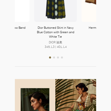
at with Straw Band
Dior Buttoned Skirt in Navy
Hermès Oran Sa
Blue Cotton with Green and
Zara
Hermès
White Tie
121, L1
354, L3
DIOR 迪奧
345, L3 | 401, L4