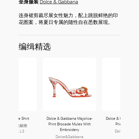
全身服装
Dolce & Gabbana
连身裙剪裁尽展女性魅力，配上跳脱鲜艳的印
花图案，将夏日专属的随性自在悉数展现。
编缉精选
 Piana Marie Shirt
Dolce & Gabbana Majolica-
Dolce & Gabbana Ma
Print Brocade Mules With
Print Twill Dr
ro Piana 诺悠翩雅
Embroidery
9, L2 | 341, L3
Dolce&Gabba
Dolce&Gabbana
253, L2