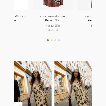
Straight-Leg Washed
Fendi Brown Jacquard
Fendi Brown Jac
Denim Jeans
Pequin Shirt
Pequin Trouse
Prada
FENDI 芬迪
FENDI 芬迪
222, L2
335, L3
335, L3