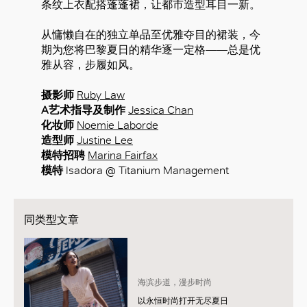
条纹上衣配搭蓬蓬裙，让都市造型耳目一新。
从慵懒自在的独立单品至优雅夺目的裙装，今
期为您将巴黎夏日的精华逐一定格——总是优
雅从容，步履如风。
摄影师
Ruby Law
A艺术指导及制作
Jessica Chan
化妆师
Noemie Laborde
造型师
Justine Lee
模特招聘
Marina Fairfax
模特
Isadora @ Titanium Management
同类型文章
海滨步道，漫步时尚
以永恒时尚打开无尽夏日