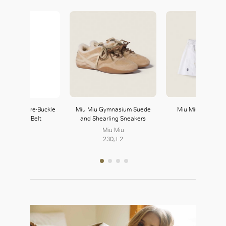
auren Square-Buckle
Miu Miu Gymnasium Suede
Miu Miu Poplin Min
de Leather Belt
and Shearling Sneakers
Miu Miu
Miu Miu
Miu Miu
230, L2
230, L2
230, L2