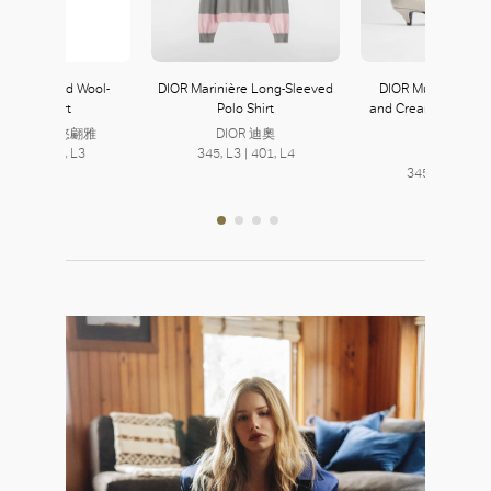
iana Striped Wool-
DIOR Marinière Long-Sleeved
DIOR Muse Pump i
Bouclé Skirt
Polo Shirt
and Cream Crocodile
Calfskin
ro Piana 诺悠翩雅
DIOR 迪奧
9, L2 | 341, L3
345, L3 | 401, L4
DIOR 迪奧
345, L3 | 401,