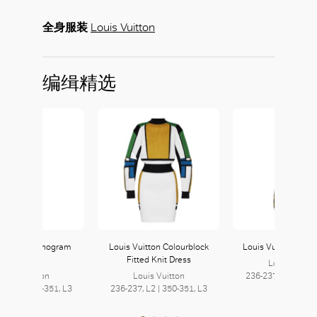
全身服装
Louis Vuitton
编缉精选
 Vuitton Nanogram
Louis Vuitton Colourblock
Louis Vuitton Twis
Earrings
Fitted Knit Dress
Louis Vuitto
Louis Vuitton
Louis Vuitton
236-237, L2 | 350-
7, L2 | 350-351, L3
236-237, L2 | 350-351, L3