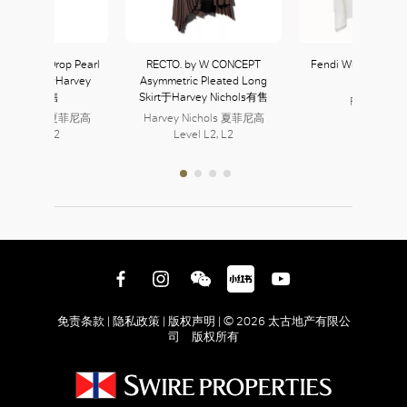
o Yomogi Drop Pearl
RECTO. by W CONCEPT
Fendi White Cotton
 Earrings于Harvey
Asymmetric Pleated Long
Shirt
Nichols有售
Skirt于Harvey Nichols有售
FENDI 芬迪
ey Nichols 夏菲尼高
Harvey Nichols 夏菲尼高
335, L3
Level L2, L2
Level L2, L2
免责条款 |
隐私政策 |
版权声明 |
© 2026 太古地产有限公
司 版权所有