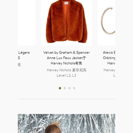
er Diamants Légers
Velvet by Graham & Spencer
Alexis Bittar Cryst
Necklace XS
Anne Lux Faux Jacket于
Orbiting Hoop Ea
Harvey Nichols有售
Harvey Nicho
Cartier 卡地亚
357, L3
Harvey Nichols 夏菲尼高
Harvey Nichols
Level L2, L2
Level L2, L