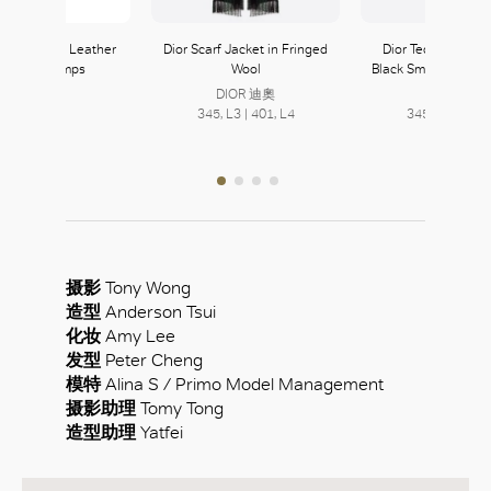
y Vinyl and Leather
Dior Scarf Jacket in Fringed
Dior Teddy D CD O
oint-toe Pumps
Wool
Black Small-Brim Bu
Burberry
DIOR 迪奧
DIOR 迪奧
232, L2
345, L3 | 401, L4
345, L3 | 401,
摄影
Tony Wong
造型
Anderson Tsui
化妆
Amy Lee
发型
Peter Cheng
模特
Alina S / Primo Model Management
摄影助理
Tomy Tong
造型助理
Yatfei