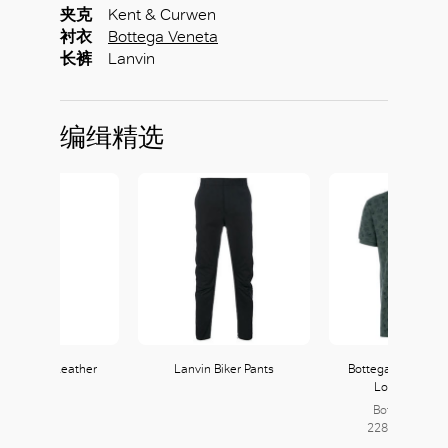
夹克
Kent & Curwen
衬衣
Bottega Veneta
长裤
Lanvin
编缉精选
& Curwen Leather
Lanvin Biker Pants
Bottega Veneta Bu
Jacket
Logo Polo Shi
Bottega Vene
228, L2 | 228A,