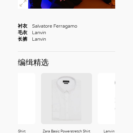
衬衣
Salvatore Ferragamo
毛衣
Lanvin
长裤
Lanvin
编缉精选
vin Diplo T-Shirt
Zara Basic Powerstretch Shirt
Lanvin Black Bike