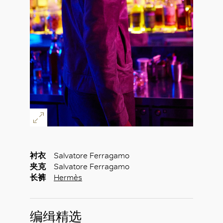
衬衣
Salvatore Ferragamo
夹克
Salvatore Ferragamo
长裤
Hermès
编缉精选