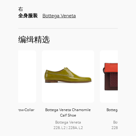
右
全身服装
Bottega Veneta
编缉精选
Curwen Narrow-Collar
Bottega Veneta Chamomile
Bottega Veneta D
Shirt
Calf Shoe
Clutch
好
Bottega Veneta
Bottega Vene
228, L2 | 228A, L2
228, L2 | 228A,