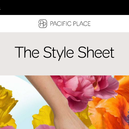
多
多
多
The Style Sheet