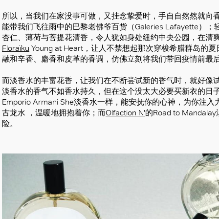
所以，当我们在家没事可做，又挂念挚爱时，手自自然然就向
能带我们飞往雨中的巴黎老佛爷百货（Galeries Lafayette）；
杏仁、薄荷与菩提花清香，令人犹如身处纽约中央公园，在清
Floraïku
Young at Heart，让人不禁想起那次穿梭希腊群岛的
融和辛香、麝香和皮革的香调，仿佛立刻将我们带回疫情前最
而淡香水的丰富花香，让我们在不断尝试新的香气时，就好像试
淡香水的香气不如香水持久，但在这个没太大必要买新衣的日
Emporio Armani She淡香水一样，能安抚你的心神，为你注
好
古龙水 ，温暖地拥抱着你；而
Olfaction N'
的Road to Man
险。