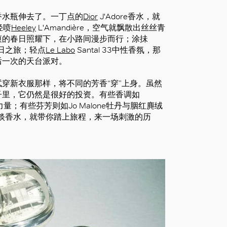
香水瓶伸去了。一丁点的
Dior
J'Adore香水，就
轻喷
Heeley
L'Amandière，空气就飘散出丝丝青
爽的春日照耀下，在小路间漫步而行；涂抺
夏日之旅；轻点
Le Labo
Santal 33中性香氛，那
后一次的天台派对。
穿新衣服那样，将不同的芳香“穿”上身。虽然
子里，它仍然是很好的投资。有些香调如
入力量；有些芬芳则如Jo Malone牡丹与胭红麂绒
dalay淡香水，就带你踏上旅程，来一场刺激的历