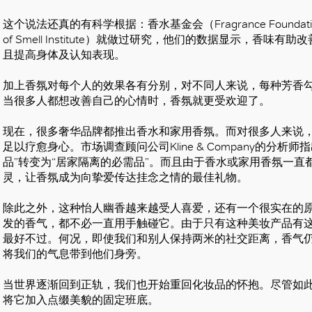
这个说法还真的有科学根据：香水基金会（Fragrance Found
of Smell Institute）就做过研究，他们的数据显示，
且提高身体及认知表现。
加上香氛对每个人的效果各有分别，对不同人来说，每种芳香
当很多人都想改善自己的心情时，香氛就更受欢迎了。
现在，很多奢华品牌都推出香水和家用香氛。而对很多人来说
足以疗愈身心。市场调查顾问公司Kline & Company的分
品”转变为“居家隔离的必需品”。而且由于香水或家用香氛一
灵，让香氛成为向挚爱传达挂念之情的最佳礼物。
除此之外，这种怡人幽香越来越受人喜爱，还有一个很实在的原
发的香气，都不必一直用手触碰它。由于只有这种美妆产品有
最好不过。何况，即使我们和别人保持两米的社交距离，香气
将我们的气息带到他们身旁。
当世界逐渐回到正轨，我们也开始重回化妆品的怀抱。尽管如
将它加入点缀美貌的固定班底。