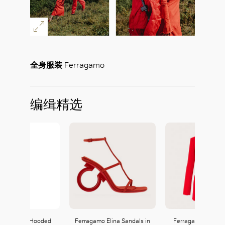
全身服装
Ferragamo
编缉精选
好
gamo Light Hooded
Ferragamo Elina Sandals in
Ferragamo Contem