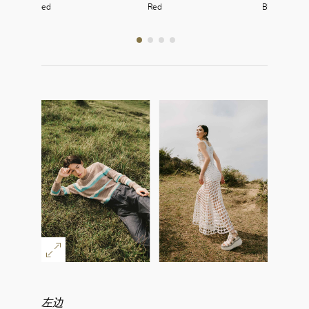
louson in Red
Red
Blazer in Re
左边