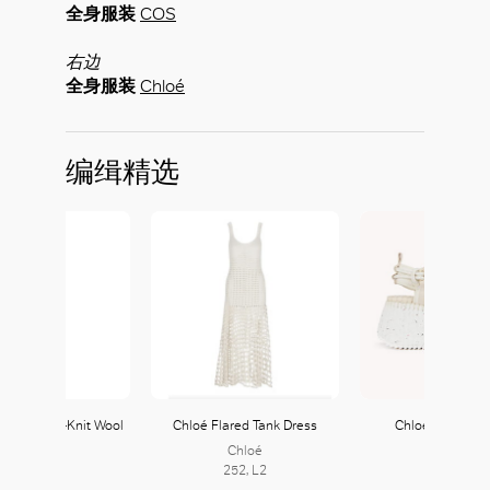
全身服装
COS
右边
全身服装
Chloé
编缉精选
ped Waffle-Knit Wool
Chloé Flared Tank Dress
Chloé Nama W
Jumper
Chloé
Chloé
COS
252, L2
252, L2