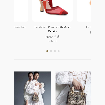
mbroidered Lace Top
Fendi Red Pumps with Mesh
Fendi Stripe S
Details
Zara
FENDI 芬迪
121, L1
FENDI 芬迪
335, L3
335, L3