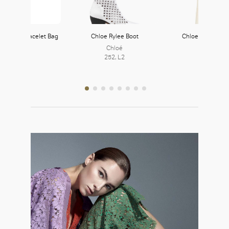
all Nile Bracelet Bag
Chloe Rylee Boot
Chloe Victorian 
Chloé
Chloé
Chloé
252, L2
252, L2
252, L2
好