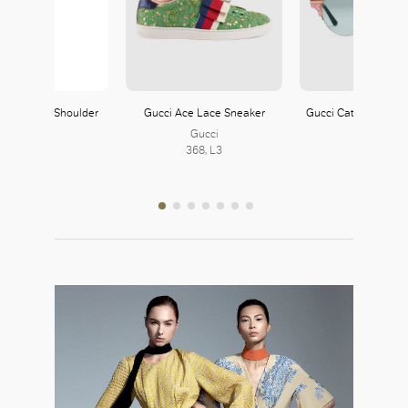
Ophidia GG Shoulder
Gucci Ace Lace Sneaker
Gucci Cat Eye Glitte
Bag
Glasses
Gucci
Gucci
368, L3
Gucci
368, L3
368, L3