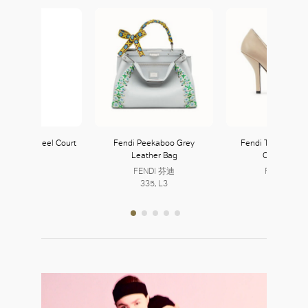
inted Mid-Heel Court
Fendi Peekaboo Grey
Fendi Two-Tone L
Shoes
Leather Bag
Court Shoe
Zara
FENDI 芬迪
FENDI 芬迪
121, L1
335, L3
335, L3