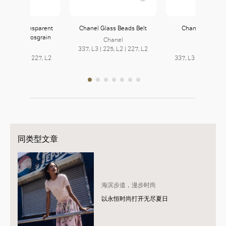
 Hat in Transparent
Chanel Glass Beads Belt
Chanel Glass B
nd Black Grosgrain
Necklace
Chanel
Chanel
337, L3 | 225, L2 | 227, L2
Chanel
3 | 225, L2 | 227, L2
337, L3 | 225, L2 |
同类型文章
海滨步道，漫步时尚
以永恒时尚打开无尽夏日