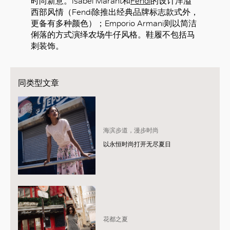
时尚新意。Isabel Marant和
Fendi
的设计洋溢
西部风情（Fendi除推出经典品牌标志款式外，
更备有多种颜色）；Emporio Armani则以简洁
俐落的方式演绎农场牛仔风格。鞋履不包括马
刺装饰。
同类型文章
海滨步道，漫步时尚
以永恒时尚打开无尽夏日
花都之夏