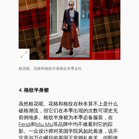
粗花呢、花格和格纹半身裙在本季走红
4. 格纹半身裙
虽然粗花呢、花格和格纹在秋冬算不上是什么
破格潮流，但它们在本季出现的次数可谓史无
前例地多。格纹半身裙为本季必备服装，在
Fendi
和
Miu Miu
等品牌中均不难看到它的踪
影。一众设计师对英国学院风如此着迷，说不
定是与万众瞩目的英国王室婚礼有关。但即使