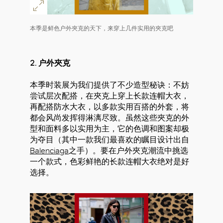
本季是鲜色户外夾克的天下，来穿上几件实用的夾克吧
2. 户外夾克
本季时装展为我们提供了不少造型秘诀：不妨
尝试层次配搭，在夾克上穿上长款连帽大衣，
再配搭防水大衣，以多款实用百搭的外套，将
都会风尚发挥得淋漓尽致。虽然这些夾克的外
型和面料多以实用为主，它的色调和图案却极
为夺目（其中一款我们最喜欢的瞩目设计出自
Balenciaga
之手）。要在户外夾克潮流中挑选
一个款式，色彩鲜艳的长款连帽大衣绝对是好
选择。