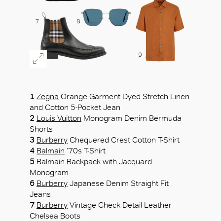
1
Zegna
Orange Garment Dyed Stretch Linen
and Cotton 5-Pocket Jean
2
Louis Vuitton
Monogram Denim Bermuda
Shorts
3
Burberry
Chequered Crest Cotton T-Shirt
4
Balmain
’70s T-Shirt
5
Balmain
Backpack with Jacquard
Monogram
6
Burberry
Japanese Denim Straight Fit
Jeans
7
Burberry
Vintage Check Detail Leather
Chelsea Boots