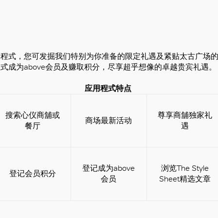
用程式，您可发掘我们特别为你准备的限定礼遇及紧贴太古广场
式成为above会员及赚取积分，尽享超乎想像的卓越贵宾礼遇。
应用程式特点
搜索心仪商舖或
尊享商舖独家礼
商场最新活动
好
餐厅
遇
登记成为above
浏览The Style
登记会员积分
会员
Sheet精选文章