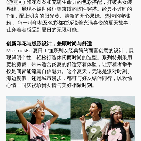
(游霓可) 印花图案和充满生命力的色彩搭配，打破男女装
界线，展现不被世俗框架束缚的随性穿搭。经典不过时的
T恤，配上明亮的阳光黄、清新的开心果绿、热情的蜜桃
粉， 每一种印花及色彩都在诉说着充满喜悦的夏天故事，
让穿着者感受到夏日的无限可能。
创新印花与版形设计，兼顾时尚与舒适
Marimekko 夏日 T 恤系列以经典简约而富创意的设计，展
现鲜明个性，轻松打造休闲而时尚的造型。系列特别采用
宽松剪裁，带来适合炎夏的舒适穿着体验，让穿着者举手
投足间皆能流露自信魅力。这个夏天，无论是派对时刻、
好
海边度假，还是城市漫步，都可与好友结伴同行，以欢愉
心情一同庆祝珍贵友情与美好相聚时刻。