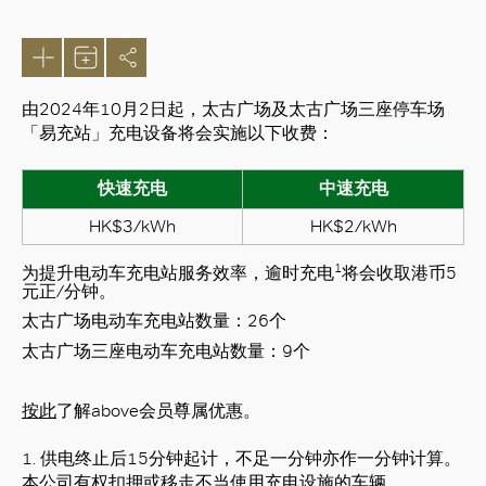
由2024年10月2日起，太古广场及太古广场三座停车场
「易充站」充电设备将会实施以下收费：
快速充电
中速充电
HK$3/kWh
HK$2/kWh
1
为提升电动车充电站服务效率，逾时充电
将会收取港币5
元正/分钟。
太古广场电动车充电站数量：26个
太古广场三座电动车充电站数量：9个
好
按此
了解above会员尊属优惠。
1. 供电终止后15分钟起计，不足一分钟亦作一分钟计算。
本公司有权扣押或移走不当使用充电设施的车辆。