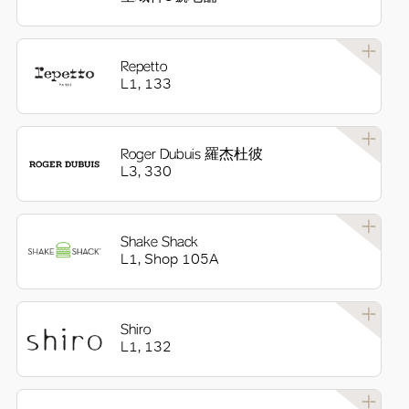
Repetto
L1, 133
Roger Dubuis 羅杰杜彼
L3, 330
Shake Shack
L1, Shop 105A
Shiro
L1, 132