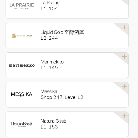
La Prairie
L1, 154
Liquid Gold 至醇酒庫
L2, 244
Marimekko
好
L1, 149
Messika
Shop 247, Level L2
Natura Bissé
L1, 153