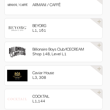
ARMANI / CAFFĒ
BEYORG
L1, 161
Billionaire Boys Club/ICECREAM
Shop 148, Level L1
Caviar House
L3, 308
COCKTAIL
L1,144