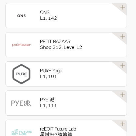
ONS
L1, 142
PETIT BAZAAR
Shop 212, Level L2
PURE Yoga
L1, 101
PYE 派
L1, 111
reEDIT Future Lab
星域軒3號地舖