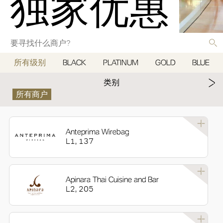
独家优惠
所有级别
BLACK
PLATINUM
GOLD
BLUE
类别
所有商户
Anteprima Wirebag
L1, 137
Apinara Thai Cuisine and Bar
L2, 205