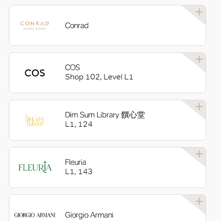
Conrad
COS
Shop 102, Level L1
Dim Sum Library 饌心堂
L1, 124
Fleuria
L1, 143
Giorgio Armani