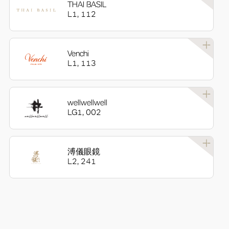
THAI BASIL
L1, 112
Venchi
L1, 113
wellwellwell
LG1, 002
溥儀眼鏡
L2, 241