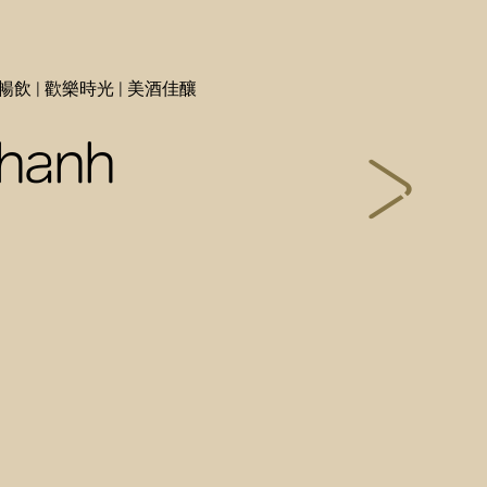
暢飲 | 歡樂時光 | 美酒佳釀
hanh