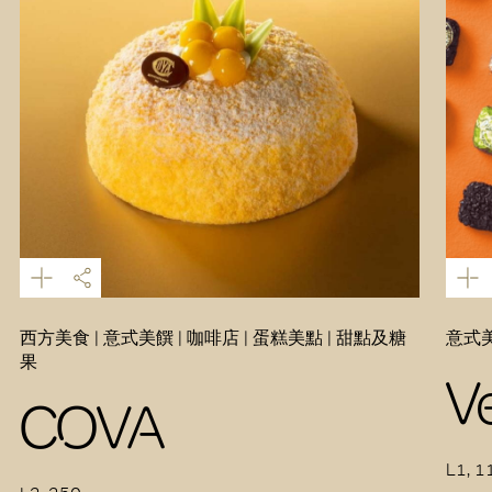
西方美食 | 意式美饌 | 咖啡店 | 蛋糕美點 | 甜點及糖
意式美
果
V
COVA
L1, 1