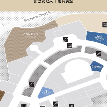
甜點及糖果
蛋糕美點