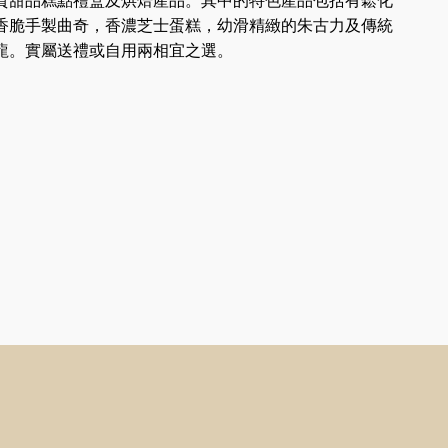
質甜品糕點禮盒及烘焙產品。其中的特色產品包括有鬆化
香脆手製曲奇，香濃芝士蛋糕，幼滑精緻的朱古力及傳統
龍。實屬送禮或自用兩相宜之選。