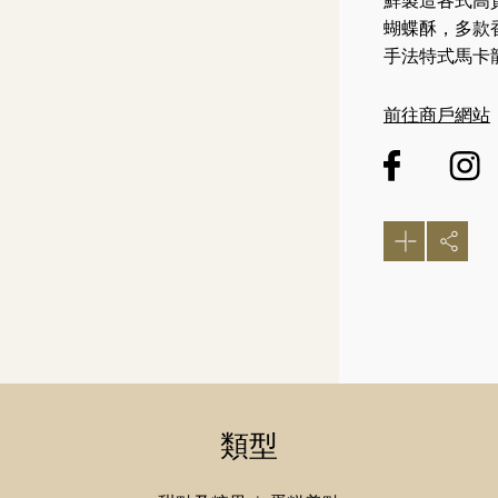
鮮製造各式高
蝴蝶酥，多款
手法特式馬卡
前往商戶網站
類型