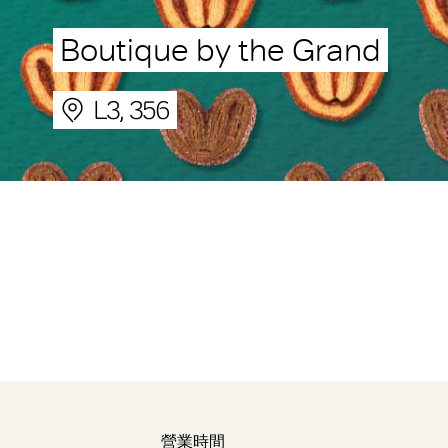
Boutique by the Grand
L3, 356
營業時間