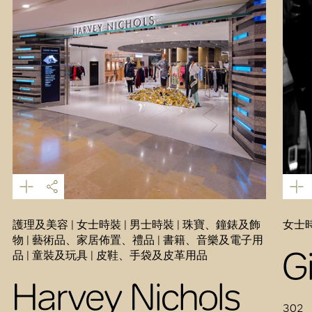
護理及美容 | 女士時裝 | 男士時裝 | 珠寶、鐘錶及飾
女士時
物 | 藝術品、家居佈置、禮品 | 書籍、音樂及電子用
G
品 | 童裝及玩具 | 皮鞋、手袋及皮革用品
Harvey Nichols
302