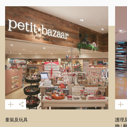
童裝及玩具
護理及
物 |