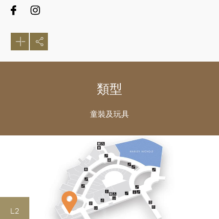
類型
童裝及玩具
L2
好