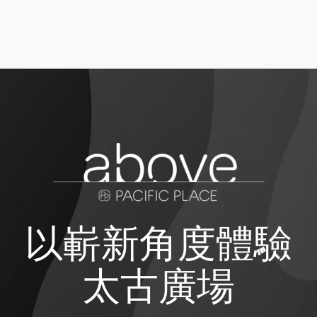
以嶄新角度體驗
太古廣場