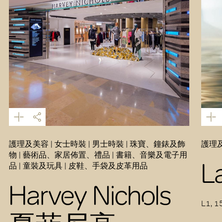
護理及美容 | 女士時裝 | 男士時裝 | 珠寶、鐘錶及飾
護理
物 | 藝術品、家居佈置、禮品 | 書籍、音樂及電子用
L
品 | 童裝及玩具 | 皮鞋、手袋及皮革用品
Harvey Nichols
L1, 1