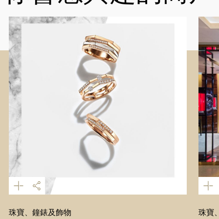
珠寶、鐘錶及飾物
珠寶