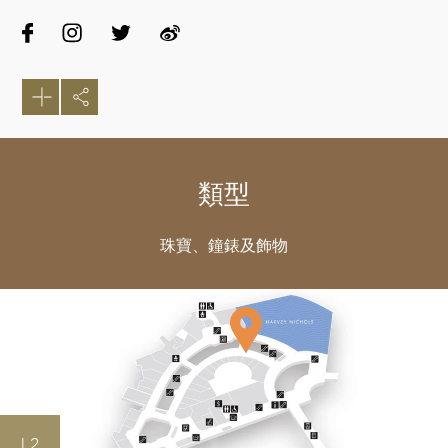
類型
珠寶、鐘錶及飾物
好
L2