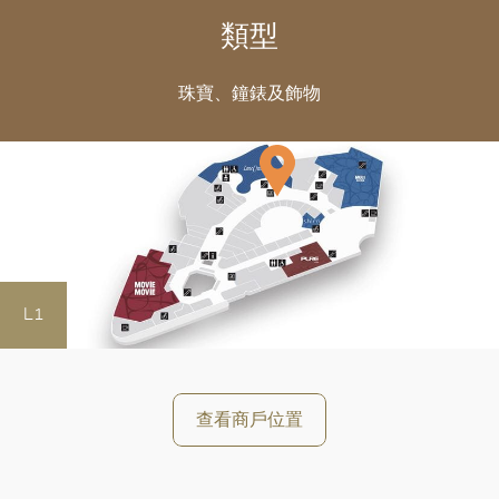
類型
珠寶、鐘錶及飾物
L1
查看商戶位置
好